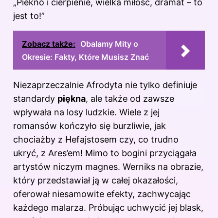
„Piekno i cierpienie, wielka miłość, dramat – to
jest to!”
Zobacz także:
Obalamy Mity o
Okresie: Fakty, Które Musisz Znać
Niezaprzeczalnie Afrodyta nie tylko definiuje
standardy
piękna
, ale także od zawsze
wpływała na losy ludzkie. Wiele z jej
romansów kończyło się burzliwie, jak
chociażby z Hefajstosem czy, co trudno
ukryć, z Ares’em! Mimo to bogini przyciągała
artystów niczym magnes. Werniks na obrazie,
który przedstawiał ją w całej okazałości,
oferował niesamowite efekty, zachwycając
każdego malarza. Próbując uchwycić jej blask,