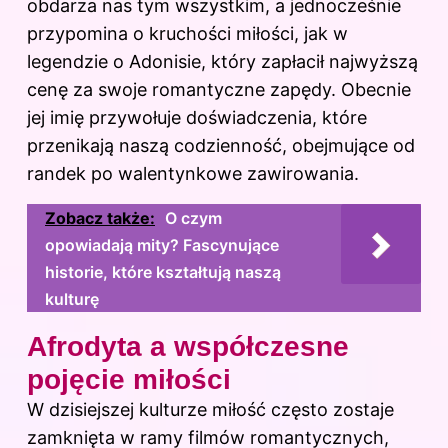
obdarza nas tym wszystkim, a jednocześnie
przypomina o kruchości miłości, jak w
legendzie o Adonisie, który zapłacił najwyższą
cenę za swoje romantyczne zapędy. Obecnie
jej imię przywołuje doświadczenia, które
przenikają naszą codzienność, obejmujące od
randek po walentynkowe zawirowania.
Zobacz także:
O czym
opowiadają mity? Fascynujące
historie, które kształtują naszą
kulturę
Afrodyta a współczesne
pojęcie miłości
W dzisiejszej kulturze miłość często zostaje
zamknięta w ramy filmów romantycznych,