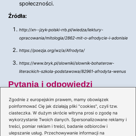
społeczności.
Źródła:
http://xn--jzyk-polski-rrb.pl/wiedza/lektury-
opracowania/mitologia/2862-mit-o-afrodycie-i-adonisie
https://poezja.org/wz/a/Afrodyta/
https://www.bryk.pl/slowniki/slownik-bohaterow-
literackich-szkola-podstawowa/82961-afrodyta-wenus
Pytania i odpowiedzi
Jakie były narodziny Afrodyty według
Zgodnie z europejskim prawem, mamy obowiązek
mitologii greckiej?
poinformować Cię jak działają pliki "cookies", czyli tzw.
ciasteczka. W dużym skrócie witryna prosi o zgodę na
Afrodyta według Hezjoda wyłoniła się z piany
wykorzystanie Twoich danych. Spersonalizowane reklamy i
morskiej u brzegów Cypru, co nadaje jej
treści, pomiar reklam i treści, badanie odbiorców i
narodzinom niezwykły i spektakularny
ulepszanie usług. Przechowywanie informacji na