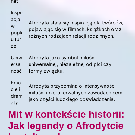
net
Inspir
acja
Afrodyta stała się inspiracją dla twórców,
w
pojawiając się w filmach, książkach oraz
popk
różnych rodzajach relacji rodzinnych.
ultur
ze
Uniw
Afrodyta jako symbol miłości
ersal
uniwersalnej, niezależnej od płci czy
ność
formy związku.
Emo
Afrodyta przypomina o intensywności
cje i
miłości i
nierozerwalnych zawodach serc
dram
jako części ludzkiego doświadczenia.
aty
Mit w kontekście historii:
Jak legendy o Afrodytcie