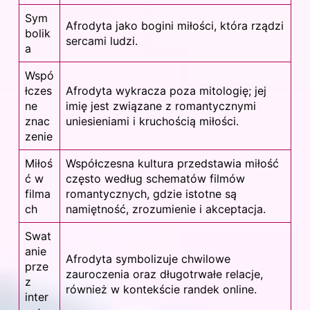
Sym
Afrodyta jako
bogini
miłości, która rządzi
bolik
sercami ludzi.
a
Wspó
łczes
Afrodyta wykracza poza mitologię; jej
ne
imię jest związane z romantycznymi
znac
uniesieniami i kruchością miłości.
zenie
Miłoś
Współczesna kultura przedstawia miłość
ć w
często według schematów filmów
filma
romantycznych, gdzie istotne są
ch
namiętność, zrozumienie i akceptacja.
Swat
anie
Afrodyta symbolizuje chwilowe
prze
zauroczenia oraz długotrwałe relacje,
z
również w kontekście randek online.
inter