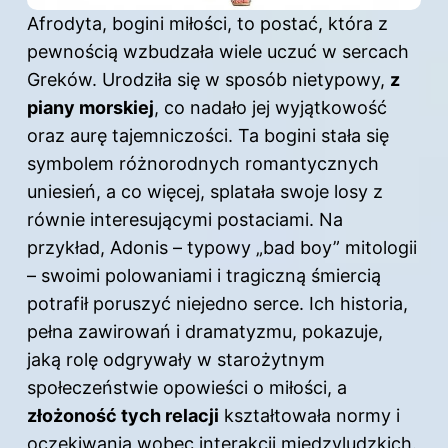
Afrodyta, bogini miłości, to postać, która z
pewnością wzbudzała wiele uczuć w sercach
Greków. Urodziła się w sposób nietypowy,
z
piany morskiej
, co nadało jej wyjątkowość
oraz aurę tajemniczości. Ta bogini stała się
symbolem różnorodnych romantycznych
uniesień, a co więcej, splatała swoje losy z
równie interesującymi postaciami. Na
przykład, Adonis – typowy „bad boy” mitologii
– swoimi polowaniami i tragiczną śmiercią
potrafił poruszyć niejedno serce. Ich historia,
pełna zawirowań i dramatyzmu, pokazuje,
jaką rolę odgrywały w starożytnym
społeczeństwie opowieści o miłości, a
złożoność tych relacji
kształtowała normy i
oczekiwania wobec interakcji międzyludzkich.