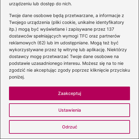
urządzeniu lub dostęp do nich.
charakter. Można ją postrzegać jako młodą
dziewczynę stworzona do podboju serc
Twoje dane osobowe będą przetwarzane, a informacje z
zarówno bogów, jak i ludzi.
Twojego urządzenia (pliki cookie, unikalne identyfikatory
itp.) mogą być wyświetlane i zapisywane przez 137
Jakie tragiczne wydarzenie miało miejsce w
dostawców spełniających wymogi TFC oraz partnerów
reklamowych (62) lub im udostępniane. Mogą też być
życiu Afrodyty związane z Adonisem?
wykorzystywane przez tę witrynę lub aplikację. Niektórzy
dostawcy mogę przetwarzać Twoje dane osobowe na
Afrodyta zakochała się w przystojnym
podstawie uzasadnionego interesu. Możesz się na to nie
młodzieńcu Adonisie, który zginął tragicznie
zgodzić nie akceptując zgody poprzez kliknięcie przycisku
przygnieciony przez dzika podczas
poniżej.
polowania. Jego śmierć wstrząsnęła boginią, a
z jego krwi wyrosły piękne kwiaty anemonów,
Zaakceptuj
symbolizujące cykl życia i śmierci.
Ustawienia
Jak Afrodyta wpłynęła na społeczeństwo w
kontekście małżeństw i relacji?
Odrzuć
Kult Afrodyty miał praktyczny wymiar w