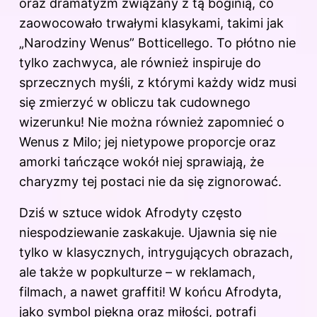
oraz dramatyzm związany z tą boginią, co
zaowocowało trwałymi klasykami, takimi jak
„Narodziny Wenus” Botticellego. To płótno nie
tylko zachwyca, ale również inspiruje do
sprzecznych myśli, z którymi każdy widz musi
się zmierzyć w obliczu tak cudownego
wizerunku! Nie można również zapomnieć o
Wenus z Milo; jej nietypowe proporcje oraz
amorki tańczące wokół niej sprawiają, że
charyzmy tej postaci nie da się zignorować.
Dziś w sztuce widok Afrodyty często
niespodziewanie zaskakuje. Ujawnia się nie
tylko w klasycznych, intrygujących obrazach,
ale także w popkulturze – w reklamach,
filmach, a nawet graffiti! W końcu Afrodyta,
jako symbol piękna oraz miłości, potrafi