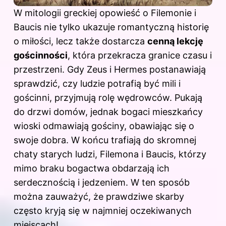
W mitologii greckiej opowieść o Filemonie i
Baucis nie tylko ukazuje romantyczną historię
o miłości, lecz także dostarcza
cenną lekcję
gościnności
, która przekracza granice czasu i
przestrzeni. Gdy Zeus i Hermes postanawiają
sprawdzić, czy ludzie potrafią być mili i
gościnni, przyjmują rolę wędrowców. Pukają
do drzwi domów, jednak bogaci mieszkańcy
wioski odmawiają gościny, obawiając się o
swoje dobra. W końcu trafiają do skromnej
chaty starych ludzi, Filemona i Baucis, którzy
mimo braku bogactwa obdarzają ich
serdecznością i jedzeniem. W ten sposób
można zauważyć, że prawdziwe skarby
często kryją się w najmniej oczekiwanych
miejscach!