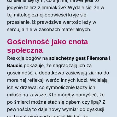
dzielenia się tym, co się ma, nawet jeśli to
jedynie talerz ziemniaków? Wydaje się, że w
tej mitologicznej opowieści kryje się
przesłanie, iż prawdziwa wartość leży w
sercu, a nie w zasobach materialnych.
Gościnność jako cnota
społeczna
Reakcja bogów na
szlachetny gest Filemona i
Baucis
pokazuje, że nagradzają ich za
gościnność, a dodatkowo zasiewają ziarno do
moralnej refleksji wśród innych ludzi. Wcielają
ich w drzewa, co symbolicznie łączy ich
miłość na zawsze. Kto mógłby pomyśleć, że
po śmierci można stać się dębem czy lipą? Z
pewnością to daje nowy wymiar do dyskusji
na temat nieśmiertelności! Widać, że