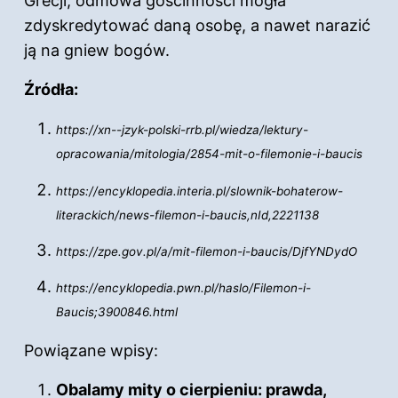
Grecji, odmowa gościnności mogła
zdyskredytować daną osobę, a nawet narazić
ją na gniew bogów.
Źródła:
https://xn--jzyk-polski-rrb.pl/wiedza/lektury-
opracowania/mitologia/2854-mit-o-filemonie-i-baucis
https://encyklopedia.interia.pl/slownik-bohaterow-
literackich/news-filemon-i-baucis,nId,2221138
https://zpe.gov.pl/a/mit-filemon-i-baucis/DjfYNDydO
https://encyklopedia.pwn.pl/haslo/Filemon-i-
Baucis;3900846.html
Powiązane wpisy:
Obalamy mity o cierpieniu: prawda,