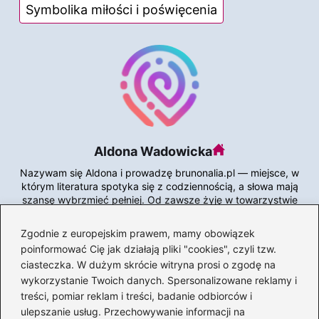
Symbolika miłości i poświęcenia
Aldona Wadowicka
Nazywam się Aldona i prowadzę brunonalia.pl — miejsce, w
którym literatura spotyka się z codziennością, a słowa mają
szansę wybrzmieć pełniej. Od zawsze żyję w towarzystwie
książek: tych szkolnych, które kiedyś trzeba było „omówić”,
i tych, które dziś z przyjemnością zgłębiam o własnych
Zgodnie z europejskim prawem, mamy obowiązek
porach.
poinformować Cię jak działają pliki "cookies", czyli tzw.
ciasteczka. W dużym skrócie witryna prosi o zgodę na
Na blogu piszę o wszystkim, co mnie fascynuje: o lekturach
i autorach, o wierszach i cytatach, o historii literatury i
wykorzystanie Twoich danych. Spersonalizowane reklamy i
edukacji, która potrafi otwierać głowę. Lubię odkrywać
treści, pomiar reklam i treści, badanie odbiorców i
znaczenia między zdaniami, dzielić się refleksjami, polecać
ulepszanie usług. Przechowywanie informacji na