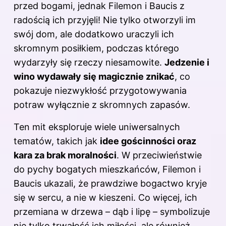
przed bogami, jednak Filemon i Baucis z
radością ich przyjęli! Nie tylko otworzyli im
swój dom, ale dodatkowo uraczyli ich
skromnym posiłkiem, podczas którego
wydarzyły się rzeczy niesamowite.
Jedzenie i
wino wydawały się magicznie znikać
, co
pokazuje niezwykłość przygotowywania
potraw wyłącznie z skromnych zapasów.
Ten mit eksploruje wiele uniwersalnych
tematów, takich jak
idee gościnności oraz
kara za brak moralności
. W przeciwieństwie
do pychy bogatych mieszkańców, Filemon i
Baucis ukazali, że prawdziwe bogactwo kryje
się w sercu, a nie w kieszeni. Co więcej, ich
przemiana w drzewa – dąb i lipę – symbolizuje
nie tylko trwałość ich miłości, ale również