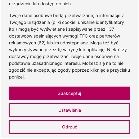
książki, które zostają na długo, i udowadniać, że literatura
urządzeniu lub dostęp do nich.
wcale nie musi być trudna ani odległa.
Twoje dane osobowe będą przetwarzane, a informacje z
Tworzę brunonalia.pl z myślą o czytelnikach, którzy chcą
Twojego urządzenia (pliki cookie, unikalne identyfikatory
zatrzymać się na chwilę, zanurzyć w słowa i zobaczyć, jak
wiele potrafią one powiedzieć o nas samych. To moja
itp.) mogą być wyświetlane i zapisywane przez 137
przestrzeń dialogu z literaturą — i zaproszenie, abyście do
dostawców spełniających wymogi TFC oraz partnerów
mnie dołączyli.
reklamowych (62) lub im udostępniane. Mogą też być
wykorzystywane przez tę witrynę lub aplikację. Niektórzy
dostawcy mogę przetwarzać Twoje dane osobowe na
←
Słonimski i jego niezapomniane wiersze –
podstawie uzasadnionego interesu. Możesz się na to nie
odkrywamy polską poezję
zgodzić nie akceptując zgody poprzez kliknięcie przycisku
→
Odkryj magię dziecięcych książek z najlepszymi
poniżej.
polskimi ilustratorami
Zaakceptuj
Ustawienia
Dodaj komentarz
Odrzuć
Twój adres email nie zostanie opublikowany.
Wymagane pola są oznaczone
*