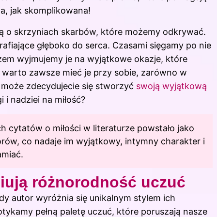
a, jak skomplikowana!
ją o skrzyniach skarbów, które możemy odkrywać.
trafiające głęboko do serca. Czasami sięgamy po nie
azem wyjmujemy je na wyjątkowe okazje, które
o warto zawsze mieć je przy sobie, zarówno w
 A może zdecydujecie się stworzyć
swoją wyjątkową
i nadziei na miłość?
ch cytatów o miłości w literaturze powstało jako
rów, co nadaje im wyjątkowy, intymny charakter i
amiać.
niują różnorodność uczuć
dy autor wyróżnia się unikalnym stylem ich
potykamy pełną paletę uczuć, które poruszają nasze