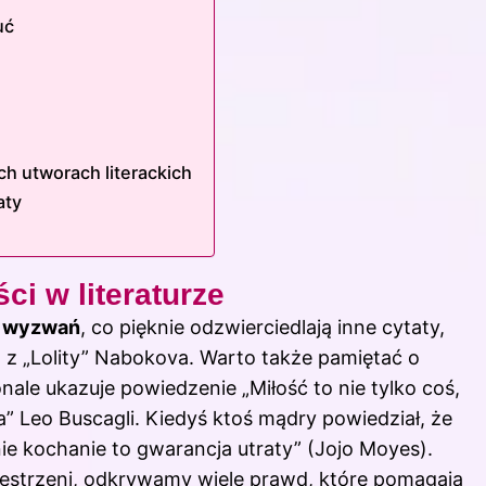
uć
h utworach literackich
aty
ci w literaturze
a wyzwań
, co pięknie odzwierciedlają inne cytaty,
u” z „Lolity” Nabokova. Warto także pamiętać o
ale ukazuje powiedzenie „Miłość to nie tylko coś,
a” Leo Buscagli. Kiedyś ktoś mądry powiedział, że
nie kochanie to gwarancja utraty” (Jojo Moyes).
przestrzeni, odkrywamy wiele prawd, które pomagają