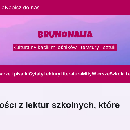
ia
Napisz do nas
Kulturalny kącik miłośników literatury i sztuki
sarze i pisarki
Cytaty
Lektury
Literatura
Mity
Wiersze
Szkoła i 
ości z lektur szkolnych, które