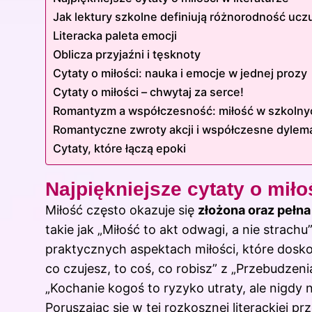
Jak lektury szkolne definiują różnorodność ucz
Literacka paleta emocji
Oblicza przyjaźni i tęsknoty
Cytaty o miłości: nauka i emocje w jednej prozy
Cytaty o miłości – chwytaj za serce!
Romantyzm a współczesność: miłość w szkolnyc
Romantyczne zwroty akcji i współczesne dylem
Cytaty, które łączą epoki
Najpiękniejsze cytaty o miłoś
Miłość często okazuje się
złożona oraz pełn
takie jak „Miłość to akt odwagi, a nie strach
praktycznych aspektach miłości, które doskon
co czujesz, to coś, co robisz” z „Przebudzeni
„Kochanie kogoś to ryzyko utraty, ale nigdy 
Poruszając się w tej rozkosznej literackiej 