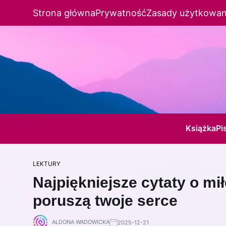
Strona główna
Prywatność
Zasady użytkowan
Książka
Pi
LEKTURY
Najpiękniejsze cytaty o mił
poruszą twoje serce
ALDONA WADOWICKA
2025-12-21