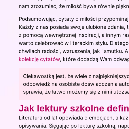
nam zrozumieć, że miłość bywa równie piękn
Podsumowując, cytaty o miłości przypomina
Każdy z nas posiada swoje ulubione zdania, 
z pomocą wewnętrznej inspiracji, a innym r
warto celebrować w literackim stylu. Dlateg
chwilach radości, wzruszenia, jak i smutku.
kolekcję cytatów
, które dodadzą Wam odwagi 
Ciekawostką jest, że wiele z najpiękniejszy
odpowiedź na osobiste doświadczenia auto
sprawia, że łatwo możemy się z nimi utożs
Jak lektury szkolne defi
Literatura od lat opowiada o emocjach, a każ
opisywania. Sięgając po lekturę szkolną, na