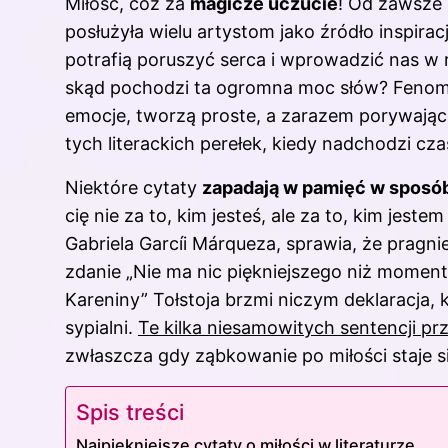
Miłość, cóż za
magicze uczucie
! Od zawsze 
posłużyła wielu artystom jako źródło inspirac
potrafią poruszyć serca i wprowadzić nas w r
skąd pochodzi ta ogromna moc słów? Fenomen
emocje, tworzą proste, a zarazem porywające 
tych literackich perełek, kiedy nadchodzi cz
Niektóre cytaty
zapadają w pamięć w sposó
cię nie za to, kim jesteś, ale za to, kim jest
Gabriela Garcíi Márqueza, sprawia, że pragni
zdanie „Nie ma nic piękniejszego niż momen
Kareniny” Tołstoja brzmi niczym deklaracja, k
sypialni.
Te kilka niesamowitych sentencji prz
zwłaszcza gdy ząbkowanie po miłości staje s
Spis treści
Najpiękniejsze cytaty o miłości w literaturze