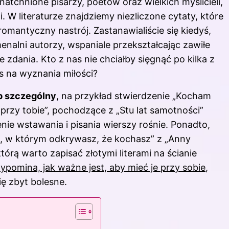
natchnione pisarzy, poetów oraz wielkich myślicieli,
ji. W literaturze znajdziemy niezliczone
cytaty
, które
omantyczny nastrój. Zastanawialiście się kiedyś,
alni autorzy, wspaniale przekształcając zawiłe
zdania. Kto z nas nie chciałby sięgnąć po kilka z
as na wyznania miłości?
b szczególny
, na przykład stwierdzenie „Kocham
em przy tobie”, pochodzące z „Stu lat samotności”
enie wstawania i pisania wierszy rośnie. Ponadto,
t, w którym odkrywasz, że kochasz” z „Anny
tórą warto zapisać złotymi literami na ścianie
ypomina, jak ważne jest, aby mieć je przy sobie
,
ię zbyt bolesne.