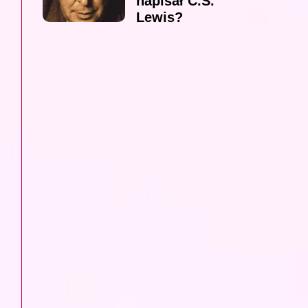
napisał C.S.
Lewis?