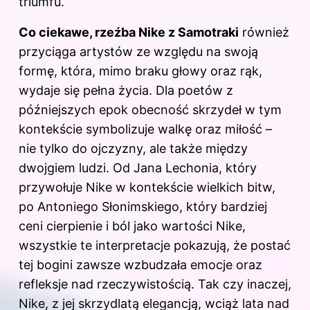
triumfu.
Co ciekawe, rzeźba Nike z Samotraki
również
przyciąga artystów ze względu na swoją
formę, która, mimo braku głowy oraz rąk,
wydaje się pełna życia. Dla poetów z
późniejszych epok obecność skrzydeł w tym
kontekście symbolizuje walkę oraz miłość –
nie tylko do ojczyzny, ale także między
dwojgiem ludzi. Od Jana Lechonia, który
przywołuje Nike w kontekście wielkich bitw,
po Antoniego Słonimskiego, który bardziej
ceni cierpienie i ból jako wartości Nike,
wszystkie te interpretacje pokazują, że postać
tej bogini zawsze wzbudzała emocje oraz
refleksje nad rzeczywistością. Tak czy inaczej,
Nike, z jej skrzydlatą elegancją, wciąż lata nad