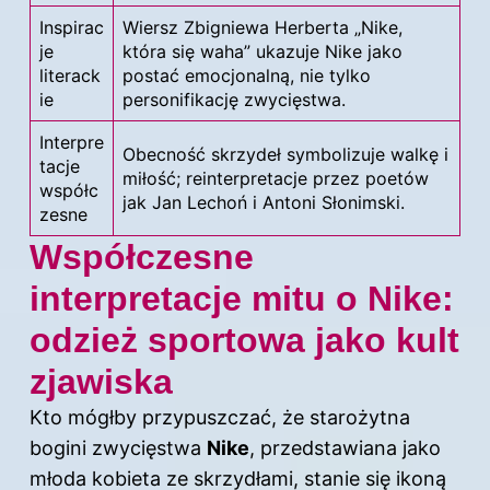
Inspirac
Wiersz Zbigniewa Herberta „Nike,
je
która się waha” ukazuje Nike jako
literack
postać emocjonalną, nie tylko
ie
personifikację zwycięstwa.
Interpre
Obecność skrzydeł symbolizuje walkę i
tacje
miłość; reinterpretacje przez poetów
współc
jak Jan Lechoń i Antoni Słonimski.
zesne
Współczesne
interpretacje mitu o Nike:
odzież sportowa jako kult
zjawiska
Kto mógłby przypuszczać, że starożytna
bogini zwycięstwa
Nike
, przedstawiana jako
młoda kobieta ze skrzydłami, stanie się ikoną