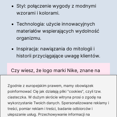
Styl: połączenie wygody z modnymi
wzorami i kolorami.
Technologia: użycie innowacyjnych
materiałów wspierających wydolność
organizmu.
Inspiracja: nawiązania do mitologii i
historii przyciągające uwagę klientów.
Czy wiesz, że logo marki Nike, znane na
całym świecie, zostało zaprojektowane
przez studentkę grafiki, Carolyn Davidson,
Zgodnie z europejskim prawem, mamy obowiązek
w 1971 roku, a jego kształt ma
poinformować Cię jak działają pliki "cookies", czyli tzw.
ciasteczka. W dużym skrócie witryna prosi o zgodę na
symbolizować skrzydła bogini zwycięstwa,
wykorzystanie Twoich danych. Spersonalizowane reklamy i
Nike?
treści, pomiar reklam i treści, badanie odbiorców i
ulepszanie usług. Przechowywanie informacji na