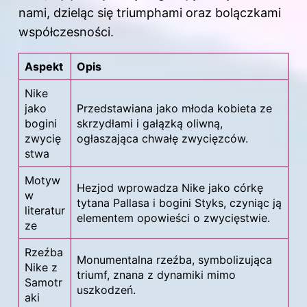
nami, dzieląc się triumphami oraz bolączkami
współczesności.
Aspekt
Opis
Nike
jako
Przedstawiana jako młoda kobieta ze
bogini
skrzydłami i gałązką oliwną,
zwycię
ogłaszająca chwałę zwycięzców.
stwa
Motyw
Hezjod wprowadza Nike jako córkę
w
tytana Pallasa i bogini Styks, czyniąc ją
literatur
elementem opowieści o zwycięstwie.
ze
Rzeźba
Monumentalna rzeźba, symbolizująca
Nike z
triumf, znana z dynamiki mimo
Samotr
uszkodzeń.
aki