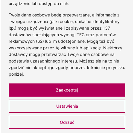
Pytania i odpowiedzi
urządzeniu lub dostęp do nich.
Kim była bogini Nike w mitologii greckiej?
Twoje dane osobowe będą przetwarzane, a informacje z
Twojego urządzenia (pliki cookie, unikalne identyfikatory
Nike była boginią zwycięstwa, często
itp.) mogą być wyświetlane i zapisywane przez 137
wyobrażaną jako młoda kobieta z skrzydłami,
dostawców spełniających wymogi TFC oraz partnerów
reklamowych (62) lub im udostępniane. Mogą też być
symbolizująca triumf na polach bitew i w
wykorzystywane przez tę witrynę lub aplikację. Niektórzy
zawodach sportowych. Uznawana była za
dostawcy mogę przetwarzać Twoje dane osobowe na
patronkę zarówno sportowców, jak i
podstawie uzasadnionego interesu. Możesz się na to nie
wojowników, a jej obecność przynosiła
zgodzić nie akceptując zgody poprzez kliknięcie przycisku
poniżej.
szczęście zwycięzcom.
Jakie były atrybuty bogini Nike?
Zaakceptuj
Nike była często przedstawiana z gałązką
Ustawienia
oliwną i wieńcem, co symbolizowało
zwycięstwo. Ponadto posiadała
Odrzuć
majestatyczne skrzydła, które podkreślały jej