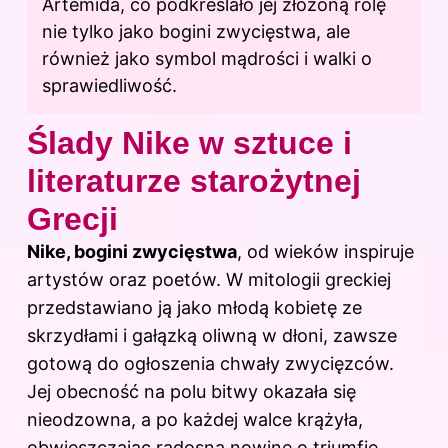
Artemida, co podkreślało jej złożoną rolę
nie tylko jako bogini zwycięstwa, ale
również jako symbol mądrości i walki o
sprawiedliwość.
Ślady Nike w sztuce i
literaturze starożytnej
Grecji
Nike, bogini zwycięstwa
, od wieków inspiruje
artystów oraz poetów. W
mitologii
greckiej
przedstawiano ją jako młodą kobietę ze
skrzydłami i gałązką oliwną w dłoni, zawsze
gotową do ogłoszenia chwały zwycięzców.
Jej obecność na polu bitwy okazała się
nieodzowna, a po każdej walce krążyła,
obwieszczając radosną nowinę o triumfie.