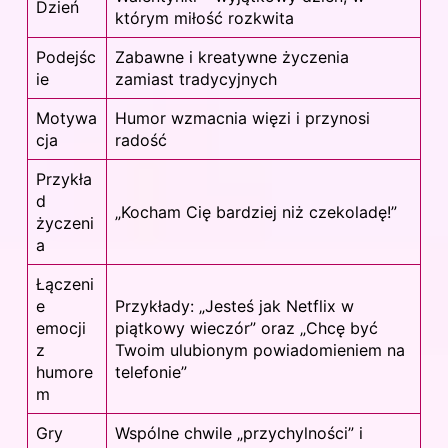
Dzień
którym miłość rozkwita
Podejśc
Zabawne i kreatywne życzenia
ie
zamiast tradycyjnych
Motywa
Humor wzmacnia więzi i przynosi
cja
radość
Przykła
d
„Kocham Cię bardziej niż czekoladę!”
życzeni
a
Łączeni
e
Przykłady: „Jesteś jak Netflix w
emocji
piątkowy wieczór” oraz „Chcę być
z
Twoim ulubionym powiadomieniem na
humore
telefonie”
m
Gry
Wspólne chwile „przychylności” i