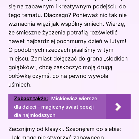
się na zabawnym i kreatywnym podejściu do
tego tematu. Dlaczego? Ponieważ nic tak nie
wzmacnia więzi jak wspólny śmiech. Wierzę,
że śmieszne życzenia potrafią rozświetlić
nawet najbardziej pochmurny dzień w lutym!
O podobnych rzeczach pisaliśmy
w tym
miejscu
. Zamiast dołączać do grona „słodkich
gołąbków”, chcę zaskoczyć moją drugą
połówkę czymś, co na pewno wywoła
uśmiech.
Zobacz także:
Mickiewicz wiersze
dla dzieci – magiczny świat poezji
dla najmłodszych
Zacznijmy od klasyki. Szepnęłam do siebie:
„Jak mogę nie stworzyć zabawnego