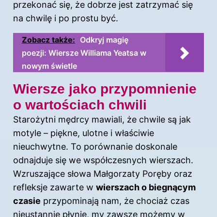
przekonać się, że dobrze jest zatrzymać się
na chwilę i po prostu być.
Zobacz także:
Odkryj magię
poezji: Wiersze Williama Yeatsa w
nowym świetle
Wiersze jako przypomnienie
o wartościach chwili
Starożytni mędrcy mawiali, że chwile są jak
motyle – piękne, ulotne i właściwie
nieuchwytne. To porównanie doskonale
odnajduje się we współczesnych wierszach.
Wzruszające słowa Małgorzaty Poręby oraz
refleksje zawarte w
wierszach o biegnącym
czasie
przypominają nam, że chociaż czas
nieustannie płynie, my zawsze możemy w