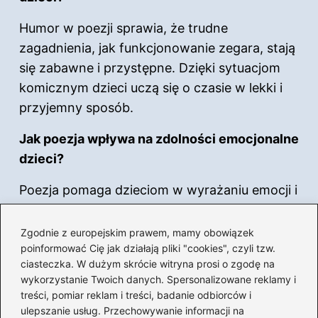
Humor w poezji sprawia, że trudne
zagadnienia, jak funkcjonowanie zegara, stają
się zabawne i przystępne. Dzięki sytuacjom
komicznym dzieci uczą się o czasie w lekki i
przyjemny sposób.
Jak poezja wpływa na zdolności emocjonalne
dzieci?
Poezja pomaga dzieciom w wyrażaniu emocji i
rozwijaniu umiejętności komunikacyjnych.
Regularny kontakt z wierszami poprawia
Zgodnie z europejskim prawem, mamy obowiązek
poinformować Cię jak działają pliki "cookies", czyli tzw.
zdolności językowe i pozwala na głębsze
ciasteczka. W dużym skrócie witryna prosi o zgodę na
zrozumienie uczuć, co ma pozytywny wpływ
wykorzystanie Twoich danych. Spersonalizowane reklamy i
na ich rozwój emocjonalny.
treści, pomiar reklam i treści, badanie odbiorców i
ulepszanie usług. Przechowywanie informacji na