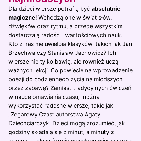
Dla dzieci wiersze potrafią być
absolutnie
magiczne
! Wchodzą one w świat słów,
dźwięków oraz rytmu, a przede wszystkim
dostarczają radości i wartościowych nauk.
Kto z nas nie uwielbia klasyków, takich jak Jan
Brzechwa czy Stanisław Jachowicz? Ich
wiersze nie tylko bawią, ale również uczą
ważnych lekcji. Co powiecie na wprowadzenie
poezji do codziennego życia najmłodszych
przez zabawę? Zamiast tradycyjnych ćwiczeń
w nauce omawiania czasu, można
wykorzystać radosne wiersze, takie jak
„Zegarowy Czas” autorstwa Agaty
Dziechciarczyk.
Dzieci
mogą zrozumieć, jak
godziny składają się z minut, a minuty z
sekund — ale w formie wesołego wiersza oraz