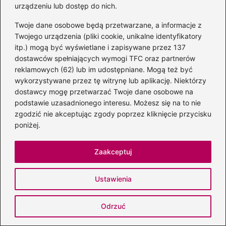
Powiązane wpisy:
urządzeniu lub dostęp do nich.
Magia Bożego Narodzenia w krótkim
Twoje dane osobowe będą przetwarzane, a informacje z
Twojego urządzenia (pliki cookie, unikalne identyfikatory
wierszu
itp.) mogą być wyświetlane i zapisywane przez 137
dostawców spełniających wymogi TFC oraz partnerów
Odkrywając sens: wiersz o
reklamowych (62) lub im udostępniane. Mogą też być
przeznaczeniu życiowych wyborów
wykorzystywane przez tę witrynę lub aplikację. Niektórzy
dostawcy mogę przetwarzać Twoje dane osobowe na
W poszukiwaniu piękna: wiersze o
podstawie uzasadnionego interesu. Możesz się na to nie
górach w twórczości Kasprowicza
zgodzić nie akceptując zgody poprzez kliknięcie przycisku
poniżej.
Piękne wiersze na Andrzeja – idealny
sposób na uczczenie imienin przyjaciół
Zaakceptuj
Odkryj piękno poezji: Wiersze zebrane w
tomiku, które poruszają serca
Ustawienia
Odkryj Urok Wierszy Juliana Tuwima: Co
Odrzuć
Warto Wiedzieć?