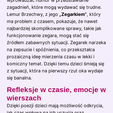
wprowadzać humor w przedstawianie
zagadnień, które mogą wydawać się trudne.
Lemur Brzechwy, z jego
„Zegarkiem”
, który
ma problem z czasem, pokazuje, że nawet
najbardziej skomplikowane sprawy, takie jak
funkcjonowanie zegara, mogą stać się
źródłem zabawnych sytuacji. Zegarek narzeka
na zepsucie i spóźnienia, co przekształca
prozaiczną ideę mierzenia czasu w lekki i
komiczny temat. Dzięki temu dzieci śmieją się
z sytuacji, która na pierwszy rzut oka wydaje
się banalna.
Refleksje w czasie, emocje w
wierszach
Dzięki poezji dzieci mają możliwość odkrycia,
jak czas wpływa na ich uczucia oraz