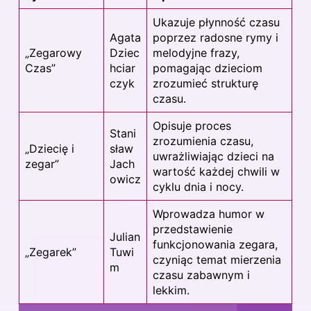
Ukazuje płynność czasu
Agata
poprzez radosne rymy i
„Zegarowy
Dziec
melodyjne frazy,
Czas”
hciar
pomagając dzieciom
czyk
zrozumieć strukturę
czasu.
Opisuje proces
Stani
zrozumienia czasu,
„Dziecię i
sław
uwrażliwiając dzieci na
zegar”
Jach
wartość każdej chwili w
owicz
cyklu dnia i nocy.
Wprowadza humor w
przedstawienie
Julian
funkcjonowania zegara,
„Zegarek”
Tuwi
czyniąc temat mierzenia
m
czasu zabawnym i
lekkim.