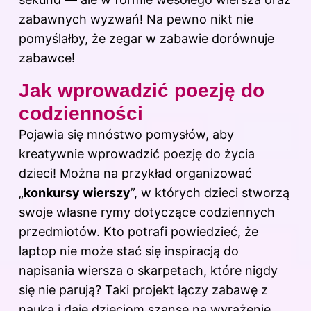
zabawnych wyzwań! Na pewno nikt nie
pomyślałby, że zegar w zabawie dorównuje
zabawce!
Jak wprowadzić poezję do
codzienności
Pojawia się mnóstwo pomysłów, aby
kreatywnie wprowadzić poezję do życia
dzieci! Można na przykład organizować
„
konkursy wierszy
”, w których dzieci stworzą
swoje własne rymy dotyczące codziennych
przedmiotów. Kto potrafi powiedzieć, że
laptop nie może stać się inspiracją do
napisania wiersza o skarpetach, które nigdy
się nie parują? Taki projekt łączy zabawę z
nauką i daje dzieciom szansę na wyrażenie