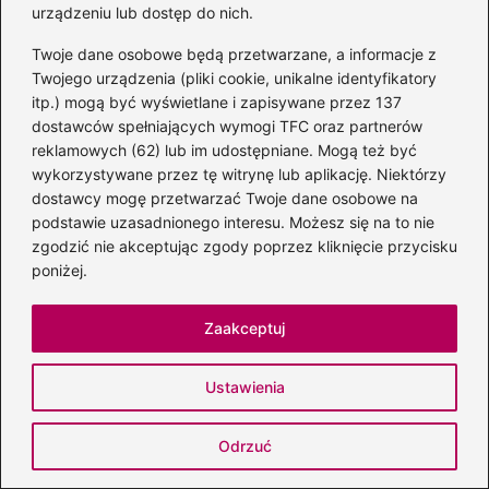
urządzeniu lub dostęp do nich.
egzaminie-osmoklasisty-lista-lektur-obowiazkowych-i-
Twoje dane osobowe będą przetwarzane, a informacje z
uzupelniajacych
Twojego urządzenia (pliki cookie, unikalne identyfikatory
itp.) mogą być wyświetlane i zapisywane przez 137
https://wielkapowtorka8klasa.pl/darmowe-
dostawców spełniających wymogi TFC oraz partnerów
materialy/lista-lektur/
reklamowych (62) lub im udostępniane. Mogą też być
wykorzystywane przez tę witrynę lub aplikację. Niektórzy
https://www.e-korepetycje.net/artykuly/lektury-
dostawcy mogę przetwarzać Twoje dane osobowe na
egzamin-osmoklasisty-2026
podstawie uzasadnionego interesu. Możesz się na to nie
zgodzić nie akceptując zgody poprzez kliknięcie przycisku
https://edukacja.infor.pl/egzamin-
poniżej.
osmoklasisty/7538424,lektury-obowiazkowe-na-
egzaminie-osmoklasisty-2026-lista-cke.html
Zaakceptuj
https://egzamin.pl/egzamin-osmoklasisty-co-bedzie-
na-egzaminie/
Ustawienia
Powiązane wpisy:
Odrzuć
Miłość w chłopach – odwieczne uczucie