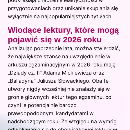
podkreślają znaczenie elastyczności w
przygotowaniach oraz unikanie skupiania się
wyłącznie na najpopularniejszych tytułach.
Wiodące lektury, które mogą
pojawić się w 2026 roku
Analizując poprzednie lata, można stwierdzić,
że największe szanse na uwzględnienie w
arkuszu egzaminacyjnym w 2026 roku mają
„Dziady cz. II” Adama Mickiewicza oraz
„Balladyna” Juliusza Słowackiego. Oba te
utwory nigdy wcześniej nie znalazły się w
gronie głównych lektur tego egzaminu, co
czyni je potencjalnie bardzo
prawdopodobnymi kandydatami w
nadchodzącym roku. Ze względu na wymóg
odwoływania się do obowiązkowej lektury w