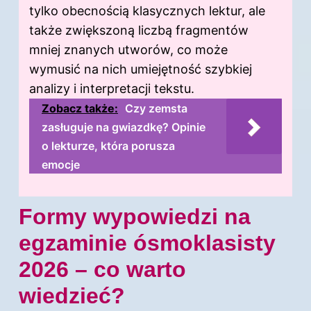
tylko obecnością klasycznych lektur, ale
także zwiększoną liczbą fragmentów
mniej znanych utworów, co może
wymusić na nich umiejętność szybkiej
analizy i interpretacji tekstu.
Zobacz także:
Czy zemsta
zasługuje na gwiazdkę? Opinie
o lekturze, która porusza
emocje
Formy wypowiedzi na
egzaminie ósmoklasisty
2026 – co warto
wiedzieć?