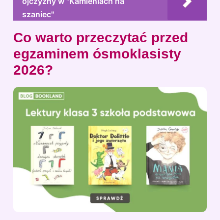
ojczyzny w "Kamieniach na
szaniec"
Co warto przeczytać przed
egzaminem ósmoklasisty
2026?