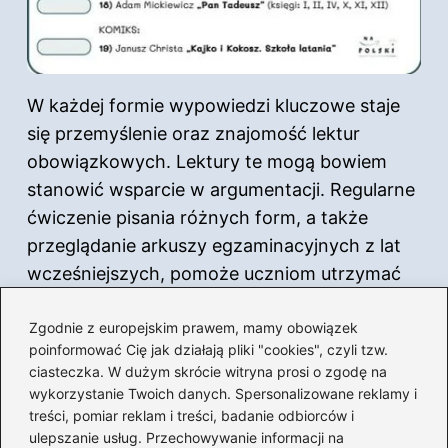
W każdej formie wypowiedzi kluczowe staje
się przemyślenie oraz znajomość lektur
obowiązkowych. Lektury te mogą bowiem
stanowić wsparcie w argumentacji. Regularne
ćwiczenie pisania różnych form, a także
przeglądanie arkuszy egzaminacyjnych z lat
wcześniejszych, pomoże uczniom utrzymać
wysoki poziom umiejętności pisarskich. To z
Zgodnie z europejskim prawem, mamy obowiązek
kolei zwiększy ich szanse na pozytywny
poinformować Cię jak działają pliki "cookies", czyli tzw.
wynik egzaminu ósmoklasisty w 2026 roku.
ciasteczka. W dużym skrócie witryna prosi o zgodę na
wykorzystanie Twoich danych. Spersonalizowane reklamy i
Źródła:
treści, pomiar reklam i treści, badanie odbiorców i
ulepszanie usług. Przechowywanie informacji na
https://www.otouczelnie.pl/news/1297/Lektury-na-