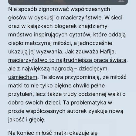
Nie sposób zignorować współczesnych
głosów w dyskusji o macierzyństwie. W sieci
oraz w książkach blogerek znajdziemy
mnóstwo inspirujących cytatów, które oddają
ciepło matczynej miłości, a jednocześnie
ukazują jej wyzwania. Jak zauważa Hafija,
macierzyństwo to najtrudniejsza praca świata,
ale z największą nagrodą – dziecięcym
uśmiechem
. Te słowa przypominają, że miłość
matki to nie tylko piękne chwile pełne
przytuleń, lecz także trudy codziennej walki o
dobro swoich dzieci. Ta problematyka w
prozie współczesnych autorek zyskuje nową
jakość i głębię.
Na koniec
miłość
matki okazuje się