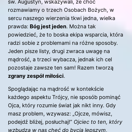
św. Augustyn, wskazywali, że choć
rozmawiamy o trzech Osobach Bożych, w
sercu naszego wierzenia tkwi jedna, wielka
prawda:
Bóg jest jeden
. Można tak
powiedzieć, że to boska ekipa wsparcia, która
radzi sobie z problemami na różne sposoby.
Jeden pisze listy, drugi zwraca uwagę na
mądrość, a trzeci wybacza, jednak ich cel
pozostaje zawsze ten sam! Razem tworzą
zgrany zespół miłości
.
Spoglądając na mądrość w kontekście
każdego aspektu Trójcy, nie sposób pominąć
Ojca, który rozumie świat jak nikt inny. Gdy
masz problem, wzywasz: „Ojcze, mówisz,
podejdź bliżej, posłuchaj!”
Ojciec to ten, który
wzbudza w nas chęć do bycia lepszym
,