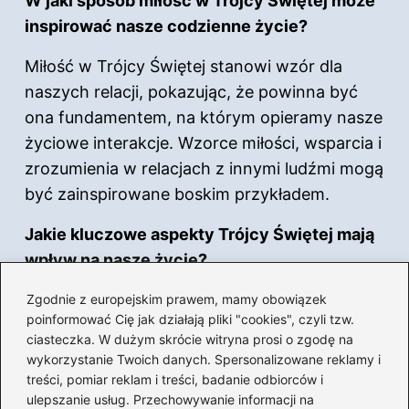
W jaki sposób miłość w Trójcy Świętej może
inspirować nasze codzienne życie?
Miłość w Trójcy Świętej stanowi wzór dla
naszych relacji, pokazując, że powinna być
ona fundamentem, na którym opieramy nasze
życiowe interakcje. Wzorce miłości, wsparcia i
zrozumienia w relacjach z innymi ludźmi mogą
być zainspirowane boskim przykładem.
Jakie kluczowe aspekty Trójcy Świętej mają
wpływ na nasze
życie
?
Kluczowe aspekty obejmują miłość jako
Zgodnie z europejskim prawem, mamy obowiązek
poinformować Cię jak działają pliki "cookies", czyli tzw.
fundament relacji, jedność w różnorodności,
ciasteczka. W dużym skrócie witryna prosi o zgodę na
inspirację do działania oraz wsparcie w
wykorzystanie Twoich danych. Spersonalizowane reklamy i
trudnych chwilach. Każda z Osób Boskich
treści, pomiar reklam i treści, badanie odbiorców i
ulepszanie usług. Przechowywanie informacji na
wnosi coś unikalnego, co może wzbogacić