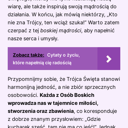
wiarę, ale także inspirują swoją mądrością do
działania. W końcu, jak mówią niektórzy, „Kto
nie zna Trójcy, ten wciąż szuka!” Warto zatem
czerpać z tej
boskiej mądrości
, aby napełnić
nasze serca i umysły.
Zobacz także:
Cytaty o życiu,
które napełnią cię radością
Przypomnijmy sobie, że Trójca Święta stanowi
harmonijną jedność, a nie zbiór sprzecznych
osobowości.
Każda z Osób Boskich
wprowadza nas w tajemnice miłości,
stworzenia oraz zbawienia
, co koresponduje
z dobrze znanym przysłowiem: „Gdzie
kucharek sześć, tam nie ma co jeść!” Jednak