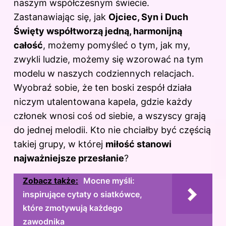
naszym współczesnym świecie.
Zastanawiając się, jak
Ojciec, Syn i Duch
Święty współtworzą jedną, harmonijną
całość
, możemy pomyśleć o tym, jak my,
zwykli ludzie, możemy się wzorować na tym
modelu w naszych codziennych relacjach.
Wyobraź sobie, że ten boski zespół działa
niczym utalentowana kapela, gdzie każdy
członek wnosi coś od siebie, a wszyscy grają
do jednej melodii. Kto nie chciałby być częścią
takiej grupy, w której
miłość stanowi
najważniejsze przesłanie
?
Zobacz także:
Mocne myśli:
inspirujące cytaty o siatkówce,
które zmotywują każdego
zawodnika