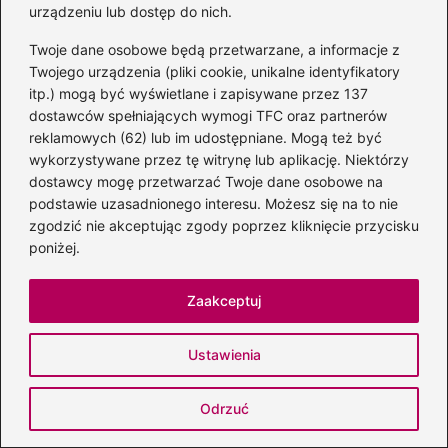
urządzeniu lub dostęp do nich.
naszą codzienność.
Twoje dane osobowe będą przetwarzane, a informacje z
W jaki sposób Trójca Święta przypomina o
Twojego urządzenia (pliki cookie, unikalne identyfikatory
wzajemnym wsparciu w relacjach?
itp.) mogą być wyświetlane i zapisywane przez 137
dostawców spełniających wymogi TFC oraz partnerów
Trójca Święta ukazuje, jak ważne jest
reklamowych (62) lub im udostępniane. Mogą też być
wykorzystywane przez tę witrynę lub aplikację. Niektórzy
wzajemne wsparcie i zrozumienie w relacjach,
dostawcy mogę przetwarzać Twoje dane osobowe na
nadając im głębszy wymiar. Wzorcowe
podstawie uzasadnionego interesu. Możesz się na to nie
interakcje między Osobami Boskimi mogą
zgodzić nie akceptując zgody poprzez kliknięcie przycisku
inspirować nas do bardziej empatycznego i
poniżej.
wspierającego podejścia w codziennym życiu.
Zaakceptuj
Powiązane wpisy:
Ustawienia
Złe decyzje w życiu: inspirujące cytaty,
które pomogą ci dostrzec naukę w
Odrzuć
błędach