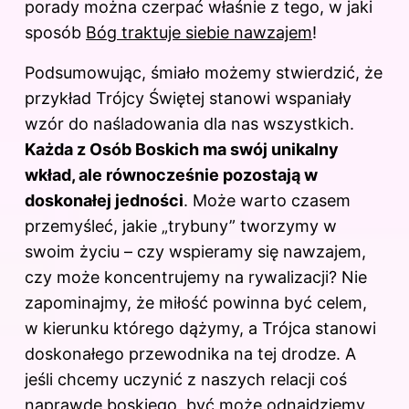
porady można czerpać właśnie z tego, w jaki
sposób
Bóg traktuje siebie nawzajem
!
Podsumowując, śmiało możemy stwierdzić, że
przykład Trójcy Świętej stanowi wspaniały
wzór do naśladowania dla nas wszystkich.
Każda z Osób Boskich ma swój unikalny
wkład, ale równocześnie pozostają w
doskonałej jedności
. Może warto czasem
przemyśleć, jakie „trybuny” tworzymy w
swoim życiu – czy wspieramy się nawzajem,
czy może koncentrujemy na rywalizacji? Nie
zapominajmy, że miłość powinna być celem,
w kierunku którego dążymy, a Trójca stanowi
doskonałego przewodnika na tej drodze. A
jeśli chcemy uczynić z naszych relacji coś
naprawdę boskiego, być może odnajdziemy