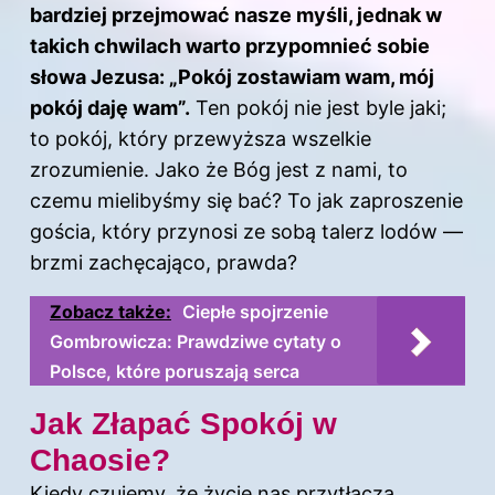
bardziej przejmować nasze myśli, jednak w
takich chwilach warto przypomnieć sobie
słowa Jezusa: „Pokój zostawiam wam, mój
pokój daję wam”.
Ten pokój nie jest byle jaki;
to pokój, który przewyższa wszelkie
zrozumienie. Jako że Bóg jest z nami, to
czemu mielibyśmy się bać? To jak zaproszenie
gościa, który przynosi ze sobą talerz lodów —
brzmi zachęcająco, prawda?
Zobacz także:
Ciepłe spojrzenie
Gombrowicza: Prawdziwe cytaty o
Polsce, które poruszają serca
Jak Złapać Spokój w
Chaosie?
Kiedy czujemy, że życie nas przytłacza,