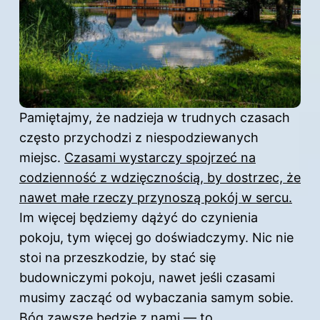
Pamiętajmy, że nadzieja w trudnych czasach
często przychodzi z niespodziewanych
miejsc.
Czasami wystarczy spojrzeć na
codzienność z wdzięcznością, by dostrzec, że
nawet małe rzeczy przynoszą pokój w sercu.
Im więcej będziemy dążyć do czynienia
pokoju, tym więcej go doświadczymy. Nic nie
stoi na przeszkodzie, by stać się
budowniczymi pokoju, nawet jeśli czasami
musimy zacząć od wybaczania samym sobie.
Bóg zawsze będzie z nami — to