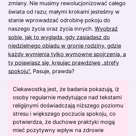
zmiany. Nie musimy rewolucjonizować całego
świata od razu; małymi krokami jesteśmy w
stanie wprowadzać odrobinę pokoju do
naszego życia oraz życia innych.
Wyobraź
sobie, jak to wygląda, gdy zasiadasz do
niedzielnego obiadu w gronie rodziny, gdzie
każdy wymienia tylko wymowne spojrzenia, a
ty pojawiasz się, kreując prawdziwe „strefy
spokoju”.
Pasuje, prawda?
Ciekawostką jest, że badania pokazują, iż
osoby regularnie medytujące nad tekstami
religijnymi doświadczają niższego poziomu
stresu i większego poczucia spokoju, co
potwierdza, że duchowe praktyki mogą
mieć pozytywny wpływ na zdrowie