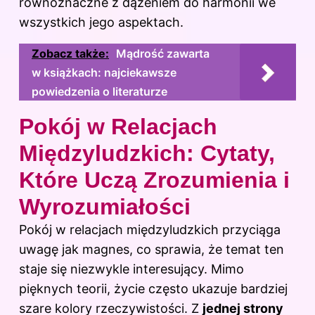
równoznaczne z dążeniem do harmonii we
wszystkich jego aspektach.
Zobacz także:
Mądrość zawarta
w książkach: najciekawsze
powiedzenia o literaturze
Pokój w Relacjach
Międzyludzkich: Cytaty,
Które Uczą Zrozumienia i
Wyrozumiałości
Pokój w relacjach międzyludzkich przyciąga
uwagę jak magnes, co sprawia, że temat ten
staje się niezwykle interesujący. Mimo
pięknych teorii, życie często ukazuje bardziej
szare kolory rzeczywistości. Z
jednej strony