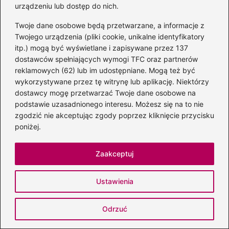
urządzeniu lub dostęp do nich.
Słowo boże w chaotycznym świecie
Twoje dane osobowe będą przetwarzane, a informacje z
Wewnętrzny spokój i wiara
Twojego urządzenia (pliki cookie, unikalne identyfikatory
itp.) mogą być wyświetlane i zapisywane przez 137
dostawców spełniających wymogi TFC oraz partnerów
reklamowych (62) lub im udostępniane. Mogą też być
wykorzystywane przez tę witrynę lub aplikację. Niektórzy
dostawcy mogę przetwarzać Twoje dane osobowe na
podstawie uzasadnionego interesu. Możesz się na to nie
zgodzić nie akceptując zgody poprzez kliknięcie przycisku
poniżej.
Aldona Wadowicka
Nazywam się Aldona i prowadzę brunonalia.pl — miejsce, w
Zaakceptuj
którym literatura spotyka się z codziennością, a słowa mają
szansę wybrzmieć pełniej. Od zawsze żyję w towarzystwie
książek: tych szkolnych, które kiedyś trzeba było „omówić”,
Ustawienia
i tych, które dziś z przyjemnością zgłębiam o własnych
porach.
Odrzuć
Na blogu piszę o wszystkim, co mnie fascynuje: o lekturach
i autorach, o wierszach i cytatach, o historii literatury i