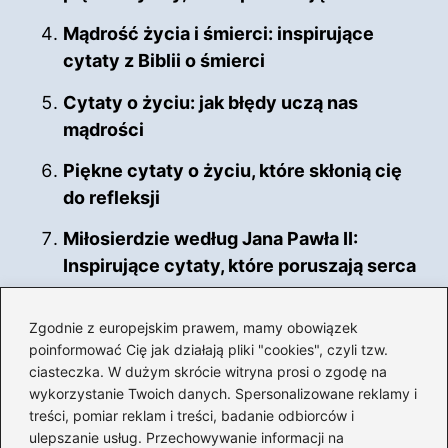
Mądrość życia i śmierci: inspirujące
cytaty z Biblii o śmierci
Cytaty o życiu: jak błędy uczą nas
mądrości
Piękne cytaty o życiu, które skłonią cię
do refleksji
Miłosierdzie według Jana Pawła II:
Inspirujące cytaty, które poruszają serca
Zgodnie z europejskim prawem, mamy obowiązek
poinformować Cię jak działają pliki "cookies", czyli tzw.
Cytaty biblijne o pokoju
ciasteczka. W dużym skrócie witryna prosi o zgodę na
Nadzieja w trudnych czasach
wykorzystanie Twoich danych. Spersonalizowane reklamy i
treści, pomiar reklam i treści, badanie odbiorców i
Pokój w relacjach międzyludzkich
ulepszanie usług. Przechowywanie informacji na