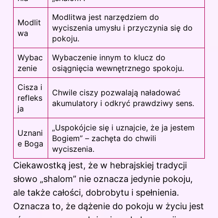
Modlitwa jest narzędziem do
Modlit
wyciszenia umysłu i przyczynia się do
wa
pokoju.
Wybac
Wybaczenie innym to klucz do
zenie
osiągnięcia wewnętrznego spokoju.
Cisza i
Chwile ciszy pozwalają naładować
refleks
akumulatory i odkryć prawdziwy sens.
ja
„Uspokójcie się i uznajcie, że ja jestem
Uznani
Bogiem” – zachęta do chwili
e Boga
wyciszenia.
Ciekawostką jest, że w hebrajskiej tradycji
słowo „shalom” nie oznacza jedynie pokoju,
ale także całości, dobrobytu i spełnienia.
Oznacza to, że dążenie do pokoju w życiu jest