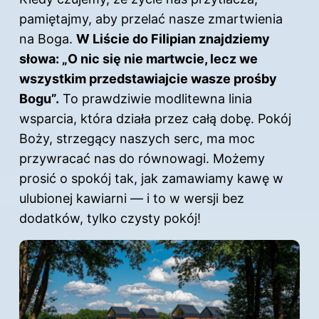
pamiętajmy, aby przelać nasze zmartwienia
na Boga.
W Liście do Filipian znajdziemy
słowa: „O nic się nie martwcie, lecz we
wszystkim przedstawiajcie wasze prośby
Bogu”.
To prawdziwie modlitewna linia
wsparcia, która działa przez całą dobę. Pokój
Boży, strzegący naszych serc, ma moc
przywracać nas do równowagi. Możemy
prosić o spokój tak, jak zamawiamy kawę w
ulubionej kawiarni — i to w wersji bez
dodatków, tylko czysty pokój!