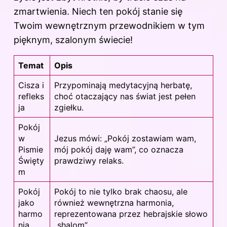
zmartwienia. Niech ten pokój stanie się
Twoim wewnętrznym przewodnikiem w tym
pięknym, szalonym świecie!
Temat
Opis
Cisza i
Przypominają medytacyjną herbatę,
refleks
choć otaczający nas świat jest pełen
ja
zgiełku.
Pokój
w
Jezus mówi: „Pokój zostawiam wam,
Pismie
mój pokój daję wam”, co oznacza
Święty
prawdziwy relaks.
m
Pokój
Pokój to nie tylko brak chaosu, ale
jako
również wewnętrzna harmonia,
harmo
reprezentowana przez hebrajskie słowo
nia
„shalom”.