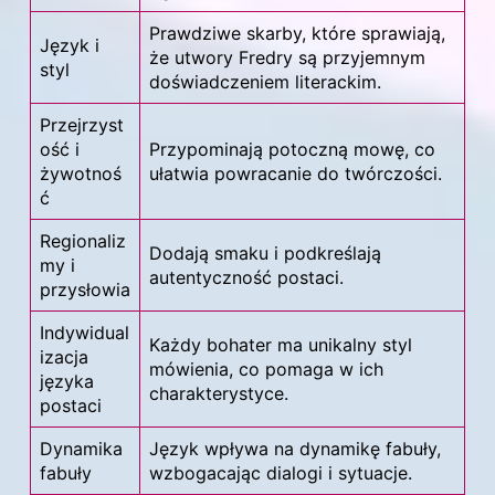
Prawdziwe skarby, które sprawiają,
Język i
że utwory Fredry są przyjemnym
styl
doświadczeniem literackim.
Przejrzyst
ość i
Przypominają potoczną mowę, co
żywotnoś
ułatwia powracanie do twórczości.
ć
Regionaliz
Dodają smaku i podkreślają
my i
autentyczność postaci.
przysłowia
Indywidual
Każdy bohater ma unikalny styl
izacja
mówienia, co pomaga w ich
języka
charakterystyce.
postaci
Dynamika
Język wpływa na dynamikę fabuły,
fabuły
wzbogacając dialogi i sytuacje.