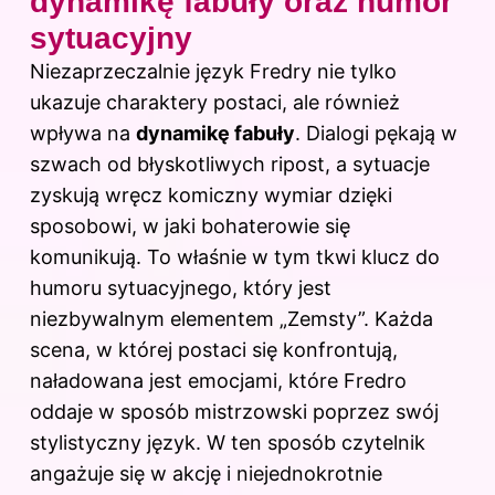
dynamikę fabuły oraz humor
sytuacyjny
Niezaprzeczalnie język Fredry nie tylko
ukazuje charaktery postaci, ale również
wpływa na
dynamikę fabuły
. Dialogi pękają w
szwach od błyskotliwych ripost, a sytuacje
zyskują wręcz komiczny wymiar dzięki
sposobowi, w jaki bohaterowie się
komunikują. To właśnie w tym tkwi klucz do
humoru sytuacyjnego, który jest
niezbywalnym elementem „Zemsty”. Każda
scena, w której postaci się konfrontują,
naładowana jest emocjami, które Fredro
oddaje w sposób mistrzowski poprzez swój
stylistyczny język. W ten sposób czytelnik
angażuje się w akcję i niejednokrotnie