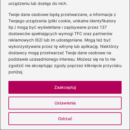
Lektura na egzaminie ósmoklasisty 2026
urządzeniu lub dostęp do nich.
– co warto przeczytać?
Twoje dane osobowe będą przetwarzane, a informacje z
2026-06-29
Twojego urządzenia (pliki cookie, unikalne identyfikatory
itp.) mogą być wyświetlane i zapisywane przez 137
dostawców spełniających wymogi TFC oraz partnerów
reklamowych (62) lub im udostępniane. Mogą też być
wykorzystywane przez tę witrynę lub aplikację. Niektórzy
dostawcy mogę przetwarzać Twoje dane osobowe na
podstawie uzasadnionego interesu. Możesz się na to nie
zgodzić nie akceptując zgody poprzez kliknięcie przycisku
poniżej.
Zaakceptuj
Ustawienia
Odrzuć