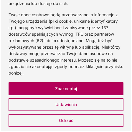
Zapamiętaj moje dane w tej przeglądarce
urządzeniu lub dostęp do nich.
podczas pisania kolejnych komentarzy.
Twoje dane osobowe będą przetwarzane, a informacje z
Twojego urządzenia (pliki cookie, unikalne identyfikatory
itp.) mogą być wyświetlane i zapisywane przez 137
dostawców spełniających wymogi TFC oraz partnerów
reklamowych (62) lub im udostępniane. Mogą też być
Poczytaj więcej
wykorzystywane przez tę witrynę lub aplikację. Niektórzy
dostawcy mogę przetwarzać Twoje dane osobowe na
podstawie uzasadnionego interesu. Możesz się na to nie
zgodzić nie akceptując zgody poprzez kliknięcie przycisku
poniżej.
Zaakceptuj
Ustawienia
Odrzuć
Książka o porwaniu dziewczyny, która