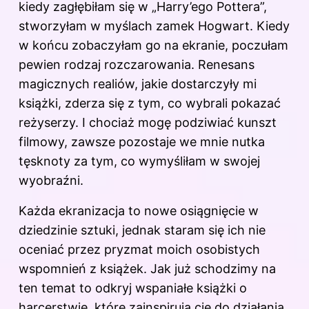
kiedy zagłębiłam się w „Harry’ego Pottera”,
stworzyłam w myślach zamek Hogwart. Kiedy
w końcu zobaczyłam go na ekranie, poczułam
pewien rodzaj rozczarowania. Renesans
magicznych realiów, jakie dostarczyły mi
książki, zderza się z tym, co wybrali pokazać
reżyserzy. I chociaż mogę podziwiać kunszt
filmowy, zawsze pozostaje we mnie nutka
tęsknoty za tym, co wymyśliłam w swojej
wyobraźni.
Każda ekranizacja to nowe osiągnięcie w
dziedzinie sztuki, jednak staram się ich nie
oceniać przez pryzmat moich osobistych
wspomnień z książek. Jak już schodzimy na
ten temat to odkryj
wspaniałe książki o
harcerstwie, które zainspirują cię do działania
.