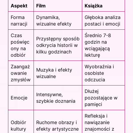
Aspekt
Film
Książka
Forma
Dynamika,
Głęboka analiza
narracji
wizualne efekty
postaci i emocji
Czas
Średnio 7-8
Przystępny sposób
poświęc
godzin na
odkrycia historii w
ony na
wciągającą
kilku godzinach
odbiór
lekturę
Zaangaż
Wyobraźnia i
Muzyka i efekty
owanie
osobiste
wizualne
zmysłów
odczucia
Dłużej
Intensywne,
Emocje
pozostające w
szybkie doznania
pamięci
Refleksja i
Odbiór
Ruchome obrazy i
nawiązanie
kultury
efekty artystyczne
znajomości z