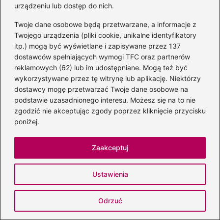
urządzeniu lub dostęp do nich.
Twoje dane osobowe będą przetwarzane, a informacje z
Twojego urządzenia (pliki cookie, unikalne identyfikatory
itp.) mogą być wyświetlane i zapisywane przez 137
dostawców spełniających wymogi TFC oraz partnerów
reklamowych (62) lub im udostępniane. Mogą też być
wykorzystywane przez tę witrynę lub aplikację. Niektórzy
dostawcy mogę przetwarzać Twoje dane osobowe na
podstawie uzasadnionego interesu. Możesz się na to nie
Autor książki o psie, który jeździł koleją
zgodzić nie akceptując zgody poprzez kliknięcie przycisku
— historia i inspiracje
poniżej.
2026-07-12
Zaakceptuj
Ustawienia
Odrzuć
Wiersze