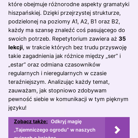
które obejmuje różnorodne aspekty gramatyki
hiszpańskiej. Dzięki przejrzystej strukturze,
podzielonej na poziomy A1, A2, B1 oraz B2,
każdy ma szansę znaleźć coś pasującego do
swoich potrzeb. Repetytorium zawiera aż
35
lekcji
, w trakcie których bez trudu przyswoję
takie zagadnienia jak różnice między „ser” i
„estar” oraz odmiana czasowników
regularnych i nieregularnych w czasie
teraźniejszym. Analizując każdy temat,
zauważam, jak stopniowo zdobywam
pewność siebie w komunikacji w tym pięknym
języku!
Zobacz także:
Odkryj magię
„Tajemniczego ogrodu” w naszych
quizach o książce