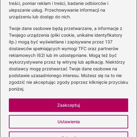
Puchatku
treści, pomiar reklam i treści, badanie odbiorców i
ulepszanie usług. Przechowywanie informacji na
urządzeniu lub dostęp do nich.
Twoje dane osobowe będą przetwarzane, a informacje z
Odkryj inne książki autora
Twojego urządzenia (pliki cookie, unikalne identyfikatory
„Jaś i Małgosia”, które
itp.) mogą być wyświetlane i zapisywane przez 137
musisz przeczytać
dostawców spełniających wymogi TFC oraz partnerów
reklamowych (62) lub im udostępniane. Mogą też być
wykorzystywane przez tę witrynę lub aplikację. Niektórzy
dostawcy mogę przetwarzać Twoje dane osobowe na
Odkrywając magiczny
podstawie uzasadnionego interesu. Możesz się na to nie
świat: jakie książki napisał
zgodzić nie akceptując zgody poprzez kliknięcie przycisku
C.S. Lewis?
poniżej.
Zaakceptuj
Strona główna
Prywatność
Zasady użytkowania
Ustawienia
Napisz do nas
Copyright © 2026 brunonalia.pl