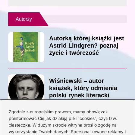
Autorzy
Autorką której książki jest
Astrid Lindgren? poznaj
życie i twórczość
Wiśniewski – autor
książek, który odmienia
polski rynek literacki
Zgodnie z europejskim prawem, mamy obowiązek
poinformować Cię jak działają pliki "cookies", czyli tzw.
Magiczne kulisy życia
ciasteczka. W dużym skrócie witryna prosi o zgodę na
autora książki o Kubusiu
wykorzystanie Twoich danych. Spersonalizowane reklamy i