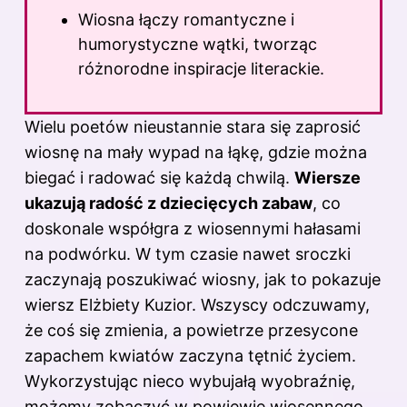
Wiosna łączy romantyczne i
humorystyczne wątki, tworząc
różnorodne inspiracje literackie.
Wielu poetów nieustannie stara się zaprosić
wiosnę na mały wypad na łąkę, gdzie można
biegać i radować się każdą chwilą.
Wiersze
ukazują radość z dziecięcych zabaw
, co
doskonale współgra z wiosennymi hałasami
na podwórku. W tym czasie nawet sroczki
zaczynają poszukiwać wiosny, jak to pokazuje
wiersz Elżbiety Kuzior. Wszyscy odczuwamy,
że coś się zmienia, a powietrze przesycone
zapachem kwiatów zaczyna tętnić życiem.
Wykorzystując nieco wybujałą wyobraźnię,
możemy zobaczyć w powiewie wiosennego