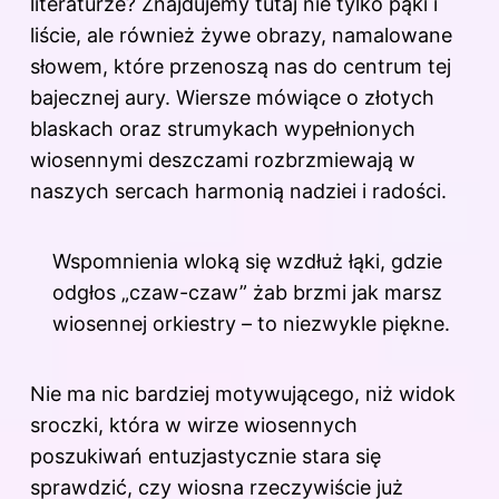
literaturze? Znajdujemy tutaj nie tylko pąki i
liście, ale również żywe obrazy, namalowane
słowem, które przenoszą nas do centrum tej
bajecznej aury. Wiersze mówiące o złotych
blaskach oraz strumykach wypełnionych
wiosennymi deszczami rozbrzmiewają w
naszych sercach harmonią nadziei i radości.
Wspomnienia wloką się wzdłuż łąki, gdzie
odgłos „czaw-czaw” żab brzmi jak marsz
wiosennej orkiestry – to niezwykle piękne.
Nie ma nic bardziej motywującego, niż widok
sroczki, która w wirze wiosennych
poszukiwań entuzjastycznie stara się
sprawdzić, czy wiosna rzeczywiście już