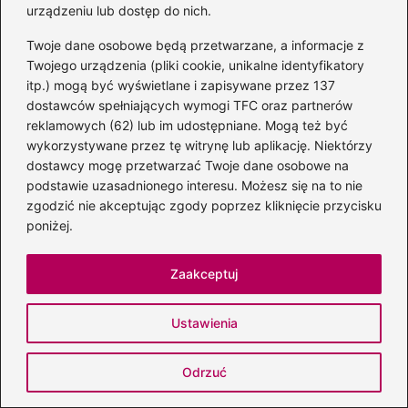
urządzeniu lub dostęp do nich.
→
Odkryj tajniki uwodzenia z pomocą gry książkowej
Twoje dane osobowe będą przetwarzane, a informacje z
Twojego urządzenia (pliki cookie, unikalne identyfikatory
itp.) mogą być wyświetlane i zapisywane przez 137
Dodaj komentarz
dostawców spełniających wymogi TFC oraz partnerów
reklamowych (62) lub im udostępniane. Mogą też być
wykorzystywane przez tę witrynę lub aplikację. Niektórzy
Twój adres email nie zostanie opublikowany.
dostawcy mogę przetwarzać Twoje dane osobowe na
Wymagane pola są oznaczone
*
podstawie uzasadnionego interesu. Możesz się na to nie
Komentarz
*
zgodzić nie akceptując zgody poprzez kliknięcie przycisku
poniżej.
Zaakceptuj
Ustawienia
Nazwa
*
Odrzuć