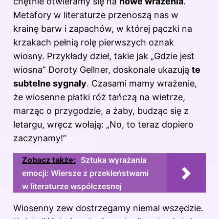
chętnie otwieramy się na
nowe wrażenia
.
Metafory w literaturze przenoszą nas w
krainę barw i zapachów, w której pączki na
krzakach pełnią rolę pierwszych oznak
wiosny. Przykłady dzieł, takie jak „Gdzie jest
wiosna” Doroty Gellner, doskonale ukazują
te
subtelne sygnały
. Czasami mamy wrażenie,
że wiosenne płatki róż tańczą na wietrze,
marząc o przygodzie, a żaby, budząc się z
letargu, wręcz wołają: „No, to teraz dopiero
zaczynamy!”
Zobacz także:
Sztuka wyrażania
emocji: Wiersze z przekleństwami
w literaturze współczesnej
Wiosenny zew dostrzegamy niemal wszędzie.