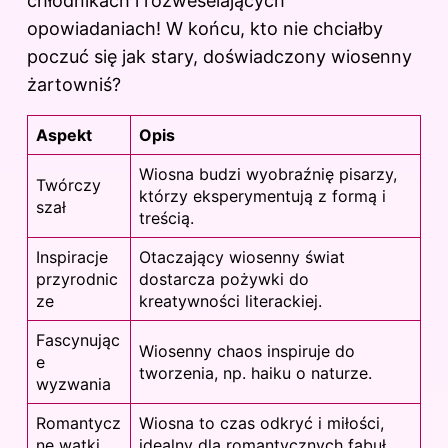
chłodnikach i rozweselających
opowiadaniach! W końcu, kto nie chciałby
poczuć się jak stary, doświadczony wiosenny
żartowniś?
Aspekt
Opis
Wiosna budzi wyobraźnię pisarzy,
Twórczy
którzy eksperymentują z formą i
szał
treścią.
Inspiracje
Otaczający wiosenny świat
przyrodnic
dostarcza pożywki do
ze
kreatywności literackiej.
Fascynując
Wiosenny chaos inspiruje do
e
tworzenia, np. haiku o naturze.
wyzwania
Romantycz
Wiosna to czas odkryć i miłości,
ne wątki
idealny dla romantycznych fabuł.