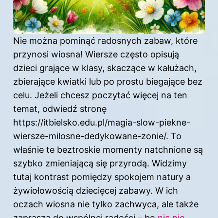
Nie można pominąć radosnych zabaw, które
przynosi wiosna! Wiersze często opisują
dzieci grające w klasy, skaczące w kałużach,
zbierające kwiatki lub po prostu biegające bez
celu. Jeżeli chcesz poczytać więcej na ten
temat, odwiedź stronę
https://itbielsko.edu.pl/magia-slow-piekne-
wiersze-milosne-dedykowane-zonie/
. To
właśnie te beztroskie momenty natchnione są
szybko zmieniającą się przyrodą. Widzimy
tutaj kontrast pomiędzy spokojem natury a
żywiołowością dziecięcej zabawy. W ich
oczach wiosna nie tylko zachwyca, ale także
zaprasza do wspólnej radości – bo
nic nie