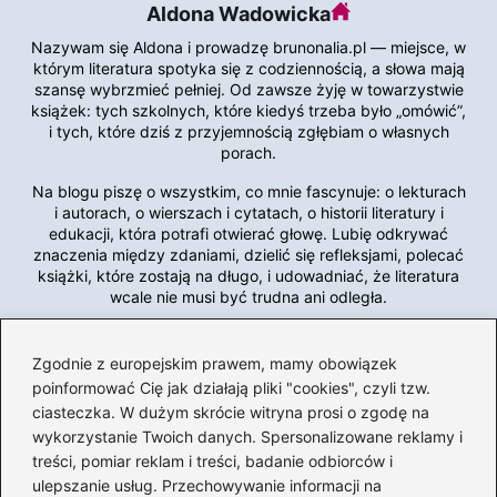
Aldona Wadowicka
Nazywam się Aldona i prowadzę brunonalia.pl — miejsce, w
którym literatura spotyka się z codziennością, a słowa mają
szansę wybrzmieć pełniej. Od zawsze żyję w towarzystwie
książek: tych szkolnych, które kiedyś trzeba było „omówić”,
i tych, które dziś z przyjemnością zgłębiam o własnych
porach.
Na blogu piszę o wszystkim, co mnie fascynuje: o lekturach
i autorach, o wierszach i cytatach, o historii literatury i
edukacji, która potrafi otwierać głowę. Lubię odkrywać
znaczenia między zdaniami, dzielić się refleksjami, polecać
książki, które zostają na długo, i udowadniać, że literatura
wcale nie musi być trudna ani odległa.
Tworzę brunonalia.pl z myślą o czytelnikach, którzy chcą
zatrzymać się na chwilę, zanurzyć w słowa i zobaczyć, jak
Zgodnie z europejskim prawem, mamy obowiązek
wiele potrafią one powiedzieć o nas samych. To moja
poinformować Cię jak działają pliki "cookies", czyli tzw.
przestrzeń dialogu z literaturą — i zaproszenie, abyście do
ciasteczka. W dużym skrócie witryna prosi o zgodę na
mnie dołączyli.
wykorzystanie Twoich danych. Spersonalizowane reklamy i
treści, pomiar reklam i treści, badanie odbiorców i
ulepszanie usług. Przechowywanie informacji na
←
Magia słów: inspirujące cytaty o pięknej kobiecie