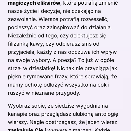
magiczych eliksirów
, które potrafią zmienić
nasze życie i decyzje, nie czekając na
zezwolenie.
Wiersze
potrafią rozweselić,
pocieszyć oraz zainspirować do działania.
Niezależnie od tego, czy delektujesz się
filiżanką kawy, czy odbierasz sms od
przyjaciela, każdy z nas odczuwa ich wpływ
na swoje wybory. A poezja? To już w ogóle
strzał w dziesiątkę! Nic tak nie przyciąga jak
pięknie rymowane frazy, które sprawiają, że
mamy ochotę odłożyć wszystko na bok i
ruszyć w nieznane przygody.
Wyobraź sobie, że siedzisz wygodnie na
kanapie oraz przeglądasz ulubioną antologię
wierszy. Nagle dostrzegasz, że jeden wiersz
zaskakuje Cię
i wyrywa z marzeń. Każde