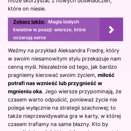
może skorzystać z nowych doświadczeń,
które on niesie.
Zobacz także:
Magia białych
kwiatów w poezji: wiersze, które
oczarują serce
Weźmy na przykład Aleksandra Fredrę, który
w swoim niesamowitym stylu przekazuje nam
cenną myśl. Niezależnie od tego, jak bardzo
pragniemy kierować swoim życiem,
miłość
potrafi nas wznieść lub przygnieść w
mgnieniu oka
. Jego wiersze przypominają, że
czasem warto odpuścić, ponieważ życie nie
polega wyłącznie na strategii szachowej; to
także nieprzewidywalna gra w karty, w której
czasem trafiamy na same błazny. Kto by