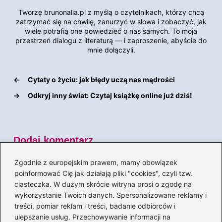
Tworzę brunonalia.pl z myślą o czytelnikach, którzy chcą
zatrzymać się na chwilę, zanurzyć w słowa i zobaczyć, jak
wiele potrafią one powiedzieć o nas samych. To moja
przestrzeń dialogu z literaturą — i zaproszenie, abyście do
mnie dołączyli.
←
Cytaty o życiu: jak błędy uczą nas mądrości
→
Odkryj inny świat: Czytaj książkę online już dziś!
Dodaj komentarz
Zgodnie z europejskim prawem, mamy obowiązek
Twój adres email nie zostanie opublikowany.
poinformować Cię jak działają pliki "cookies", czyli tzw.
Wymagane pola są oznaczone
*
ciasteczka. W dużym skrócie witryna prosi o zgodę na
Komentarz
*
wykorzystanie Twoich danych. Spersonalizowane reklamy i
treści, pomiar reklam i treści, badanie odbiorców i
ulepszanie usług. Przechowywanie informacji na