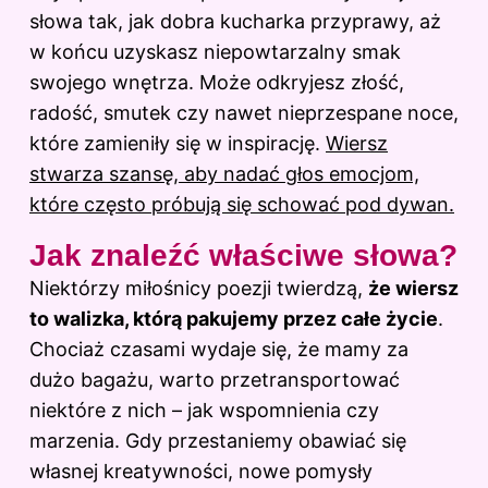
słowa tak, jak dobra kucharka przyprawy, aż
w końcu uzyskasz niepowtarzalny smak
swojego wnętrza. Może odkryjesz złość,
radość, smutek czy nawet nieprzespane noce,
które zamieniły się w inspirację.
Wiersz
stwarza szansę, aby nadać głos emocjom,
które często próbują się schować pod dywan.
Jak znaleźć właściwe słowa?
Niektórzy miłośnicy poezji twierdzą,
że wiersz
to walizka, którą pakujemy przez całe życie
.
Chociaż czasami wydaje się, że mamy za
dużo bagażu, warto przetransportować
niektóre z nich – jak wspomnienia czy
marzenia. Gdy przestaniemy obawiać się
własnej kreatywności, nowe pomysły