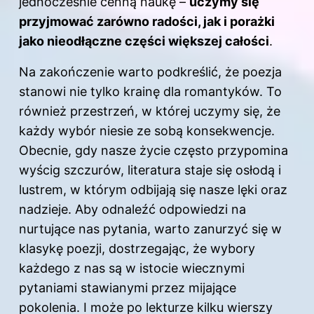
jednocześnie cenną naukę –
uczymy się
przyjmować zarówno radości, jak i porażki
jako nieodłączne części większej całości
.
Na zakończenie warto podkreślić, że poezja
stanowi nie tylko krainę dla romantyków. To
również przestrzeń, w której uczymy się, że
każdy wybór niesie ze sobą konsekwencje.
Obecnie, gdy nasze życie często przypomina
wyścig szczurów, literatura staje się osłodą i
lustrem, w którym odbijają się nasze lęki oraz
nadzieje. Aby odnaleźć odpowiedzi na
nurtujące nas pytania, warto zanurzyć się w
klasykę poezji, dostrzegając, że wybory
każdego z nas są w istocie wiecznymi
pytaniami stawianymi przez mijające
pokolenia. I może po lekturze kilku wierszy