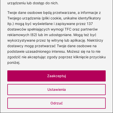
urządzeniu lub dostęp do nich.
Twoje dane osobowe będą przetwarzane, a informacje z
Twojego urządzenia (pliki cookie, unikalne identyfikatory
itp.) mogą być wyświetlane i zapisywane przez 137
Nazwa
*
dostawców spełniających wymogi TFC oraz partnerów
reklamowych (62) lub im udostępniane. Mogą też być
wykorzystywane przez tę witrynę lub aplikację. Niektórzy
Adres email
*
dostawcy mogę przetwarzać Twoje dane osobowe na
podstawie uzasadnionego interesu. Możesz się na to nie
zgodzić nie akceptując zgody poprzez kliknięcie przycisku
poniżej.
Witryna internetowa
Zaakceptuj
Zapamiętaj moje dane w tej przeglądarce
podczas pisania kolejnych komentarzy.
Ustawienia
Odrzuć