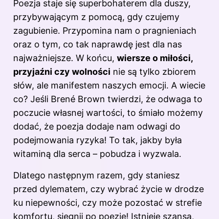
Poezja staje się superbohaterem dla duszy,
przybywającym z pomocą, gdy czujemy
zagubienie. Przypomina nam o pragnieniach
oraz o tym, co tak naprawdę jest dla nas
najważniejsze. W końcu,
wiersze o miłości,
przyjaźni czy wolności
nie są tylko zbiorem
słów, ale manifestem naszych emocji. A wiecie
co? Jeśli Brené Brown twierdzi, że odwaga to
poczucie własnej wartości, to śmiało możemy
dodać, że poezja dodaje nam odwagi do
podejmowania ryzyka! To tak, jakby była
witaminą dla serca – pobudza i wyzwala.
Dlatego następnym razem, gdy staniesz
przed dylematem, czy wybrać życie w drodze
ku niepewności, czy może pozostać w strefie
komfortu, sięgnij po poezję! Istnieje szansa,