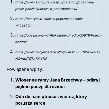
https://www.szczyptapoezji.pl/category/coaching-
przez-poezje/wiersze-o-przeznaczeniu/
https://poetyckie-zacisze.pl/przeznaczenie-
w159240.html
https://poezja.org/wz/Aleksander_Fredro/25879/Przezn
aczenie
https://www.twojewiersze.pl/pl/wiersz,TjF8N2wwQTU6
NGwwJTl7NU02YDE
Powiązane wpisy:
Wiosenne rymy Jana Brzechwy – odkryj
piękno poezji dla dzieci
Ode do namiętności: wiersz, który
porusza serce