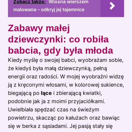
Zobacz także:
Wiosna wierszem
malowana – odkryj jej tajemnice
Zabawy małej
dziewczynki: co robiła
babcia, gdy była młoda
Kiedy myślę o swojej babci, wyobrażam sobie,
że kiedyś była małą dziewczynką, pełną
energii oraz radości. W mojej wyobraźni widzę
ją z kręconymi włosami, w kolorowej sukience,
biegającą po
łące
i zbierającą kwiatki,
podobnie jak ja z moimi przyjaciółkami.
Uwielbiała spędzać czas na świeżym
powietrzu, skacząc po kałużach oraz bawiąc
się w berka z sąsiadami. Jej pasją stały się