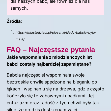
dla naszych babć, ale również dla nas
samych.
Źródła:
https://miastodzieci.pl/piosenki/kiedy-babcia-byla-
mala/
FAQ – Najczęstsze pytania
Jakie wspomnienia z młodzieńczych lat
babci zostały najbardziej zapamiętane?
Babcia najczęściej wspominała swoje
beztroskie chwile spędzone na bieganiu po
łąkach i wspinaniu się na drzewa, gdzie często
kończyło się to zabawnymi upadkami. Jej
entuzjazm oraz radość z tych chwil były tak
silne, że do dziś dostrzegam w jej