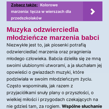
Zobacz także:
Kolorowe
marzenia: tęcza w wierszach dla
przedszkolaków
Muzyka odzwierciedla
młodzieńcze marzenia babci
Niezwykłe jest to, jak piosenki potrafią
odzwierciedlać marzenia oraz pragnienia
młodego człowieka. Babcia dzieliła się ze mną
swoimi ulubionymi utworami, a ja słuchałam jej
opowieści o gwiazdach muzyki, które
podziwiała w swoim młodzieńczym życiu.
Często wspominała, jak razem z
przyjaciółkami snuły plany o przyszłości, o
wielkiej miłości i przygodach czekających na
nie gdzieś tam, za rogiem.
Wspólne słuchanie