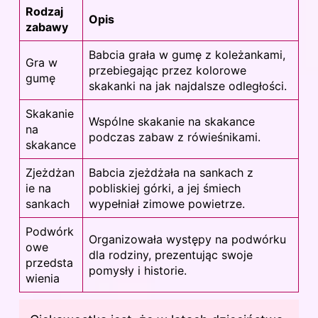
Rodzaj
Opis
zabawy
Babcia grała w gumę z koleżankami,
Gra w
przebiegając przez kolorowe
gumę
skakanki na jak najdalsze odległości.
Skakanie
Wspólne skakanie na skakance
na
podczas zabaw z rówieśnikami.
skakance
Zjeżdżan
Babcia zjeżdżała na sankach z
ie na
pobliskiej górki, a jej śmiech
sankach
wypełniał zimowe powietrze.
Podwórk
Organizowała występy na podwórku
owe
dla rodziny, prezentując swoje
przedsta
pomysły i historie.
wienia