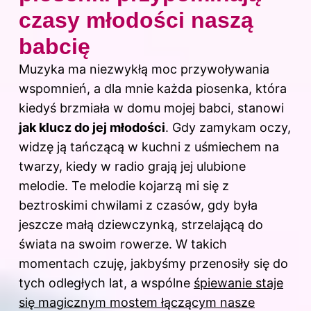
czasy młodości naszą
babcię
Muzyka ma niezwykłą moc przywoływania
wspomnień, a dla mnie każda piosenka, która
kiedyś brzmiała w domu mojej babci, stanowi
jak klucz do jej młodości
. Gdy zamykam oczy,
widzę ją tańczącą w kuchni z uśmiechem na
twarzy, kiedy w radio grają jej ulubione
melodie. Te melodie kojarzą mi się z
beztroskimi chwilami z czasów, gdy była
jeszcze małą dziewczynką, strzelającą do
świata na swoim rowerze. W takich
momentach czuję, jakbyśmy przenosiły się do
tych odległych lat, a wspólne
śpiewanie staje
się magicznym mostem łączącym nasze