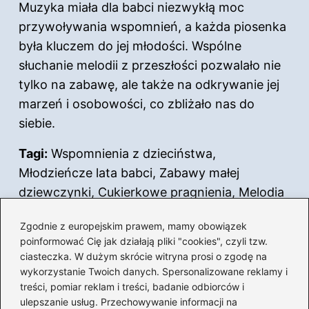
Muzyka miała dla babci niezwykłą moc
przywoływania wspomnień, a każda piosenka
była kluczem do jej młodości. Wspólne
słuchanie melodii z przeszłości pozwalało nie
tylko na zabawę, ale także na odkrywanie jej
marzeń i osobowości, co zbliżało nas do
siebie.
Tagi:
Wspomnienia z dzieciństwa,
Młodzieńcze lata babci, Zabawy małej
dziewczynki, Cukierkowe pragnienia, Melodia
miłości.
Zgodnie z europejskim prawem, mamy obowiązek
poinformować Cię jak działają pliki "cookies", czyli tzw.
Powiązane wpisy:
ciasteczka. W dużym skrócie witryna prosi o zgodę na
wykorzystanie Twoich danych. Spersonalizowane reklamy i
Odkryj magię poezji: Wiersze zebrane
treści, pomiar reklam i treści, badanie odbiorców i
Szymborskiej w nowym świetle
ulepszanie usług. Przechowywanie informacji na