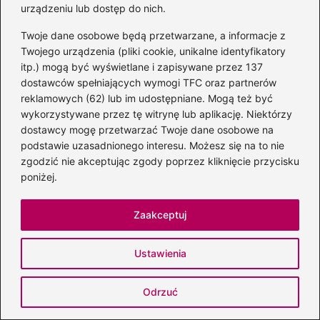
urządzeniu lub dostęp do nich.
Wiersze na zaproszenia na 18 urodziny,
które zachwycą Twoich gości
Twoje dane osobowe będą przetwarzane, a informacje z
Twojego urządzenia (pliki cookie, unikalne identyfikatory
Odkryj magię wierszy Jana Kapeli:
itp.) mogą być wyświetlane i zapisywane przez 137
emocje zamknięte w słowach
dostawców spełniających wymogi TFC oraz partnerów
reklamowych (62) lub im udostępniane. Mogą też być
Bezpieczne ferie wiersze – jak twórczo
wykorzystywane przez tę witrynę lub aplikację. Niektórzy
spędzić zimowy czas?
dostawcy mogę przetwarzać Twoje dane osobowe na
podstawie uzasadnionego interesu. Możesz się na to nie
Świąteczne refleksje w wierszach
zgodzić nie akceptując zgody poprzez kliknięcie przycisku
poniżej.
Cypriana Kamila Norwida
Wiersz dla mojego słoneczka – jak
Zaakceptuj
wyrazić miłość w poezji
Ustawienia
Czas w wierszach: Magia chwili dla
najmłodszych
Odrzuć
Wawiłow w poezji: Odkryj magię jego