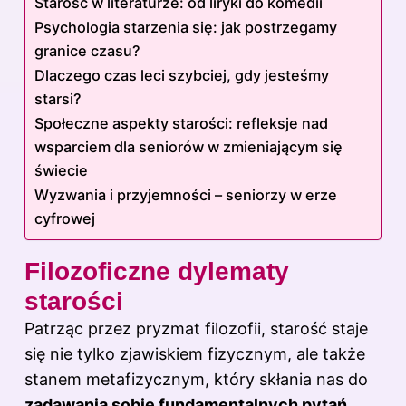
Starość w literaturze: od liryki do komedii
Psychologia starzenia się: jak postrzegamy
granice czasu?
Dlaczego czas leci szybciej, gdy jesteśmy
starsi?
Społeczne aspekty starości: refleksje nad
wsparciem dla seniorów w zmieniającym się
świecie
Wyzwania i przyjemności – seniorzy w erze
cyfrowej
Filozoficzne dylematy
starości
Patrząc przez pryzmat filozofii, starość staje
się nie tylko zjawiskiem fizycznym, ale także
stanem metafizycznym, który skłania nas do
zadawania sobie fundamentalnych pytań
.