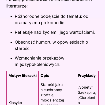
literaturze
:
Różnorodne podejście do tematu: od
dramatyzmu po komedię.
Refleksje nad życiem i jego wartościami.
Obecność humoru w opowieściach o
starości.
Wzmacnianie przekazów
międzypokoleniowych.
Motyw literacki
Opis
Przykłady
Starość jako
„Sonety”
nieuchronny
Szekspira,
złodziej
„Cierpieni
młodzieńczej
Klasyka
a