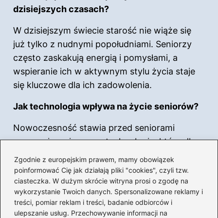
dzisiejszych czasach?
W dzisiejszym świecie starość nie wiąże się
już tylko z nudnymi popołudniami. Seniorzy
często zaskakują energią i pomysłami, a
wspieranie ich w aktywnym stylu życia staje
się kluczowe dla ich zadowolenia.
Jak technologia wpływa na życie seniorów?
Nowoczesność stawia przed seniorami
wyzwania związane z technologią, która dla
wielu z nich jest nieznanym terenem. Wspólne
Zgodnie z europejskim prawem, mamy obowiązek
lekcje z wnukami oraz wsparcie
poinformować Cię jak działają pliki "cookies", czyli tzw.
ciasteczka. W dużym skrócie witryna prosi o zgodę na
technologiczne pomagają im odnaleźć się w
wykorzystanie Twoich danych. Spersonalizowane reklamy i
cyfrowym świecie, co może przyczynić się do
treści, pomiar reklam i treści, badanie odbiorców i
ich aktywności społecznej.
ulepszanie usług. Przechowywanie informacji na