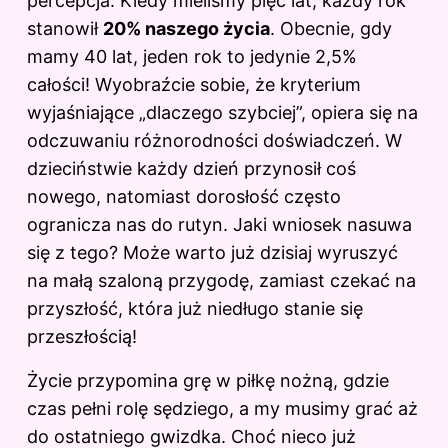
percepcja. Kiedy mieliśmy pięć lat, każdy rok
stanowił
20% naszego życia
. Obecnie, gdy
mamy 40 lat, jeden rok to jedynie 2,5%
całości! Wyobraźcie sobie, że kryterium
wyjaśniające „dlaczego szybciej”, opiera się na
odczuwaniu różnorodności doświadczeń. W
dzieciństwie każdy dzień przynosił coś
nowego, natomiast dorosłość często
ogranicza nas do rutyn. Jaki wniosek nasuwa
się z tego? Może warto już dzisiaj wyruszyć
na małą szaloną przygodę, zamiast czekać na
przyszłość, która już niedługo stanie się
przeszłością!
Życie przypomina grę w piłkę nożną, gdzie
czas pełni rolę sędziego, a my musimy grać aż
do ostatniego gwizdka. Choć nieco już