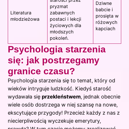
starości przez
Dziwne
pryzmat
babcie i
Literatura
zabawnych
prosięta w
młodzieżowa
postaci i lekcji
różowych
życiowych dla
kapciach
młodszych
pokoleń.
Psychologia starzenia
się: jak postrzegamy
granice czasu?
Psychologia starzenia się to temat, który od
wieków intryguje ludzkość. Kiedyś starość
wydawała się
przekleństwem
, jednak obecnie
wiele osób dostrzega w niej szansę na nowe,
ekscytujące przygody! Przecież każdy z nas z
niecierpliwością wyczekuje emerytury,
prawda? W tym czasie możemy zrealizować