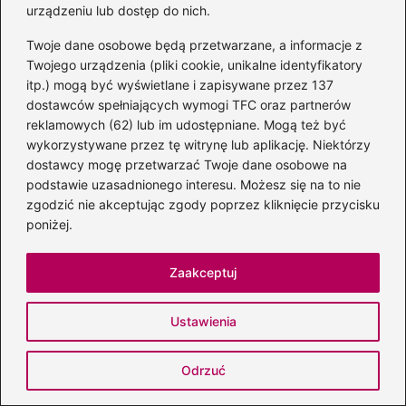
urządzeniu lub dostęp do nich.
Powiązane wpisy:
Twoje dane osobowe będą przetwarzane, a informacje z
Odkryj najlepszą książkę wegańską:
Twojego urządzenia (pliki cookie, unikalne identyfikatory
itp.) mogą być wyświetlane i zapisywane przez 137
przepisy, które zachwycą każdego
dostawców spełniających wymogi TFC oraz partnerów
smakosza
reklamowych (62) lub im udostępniane. Mogą też być
wykorzystywane przez tę witrynę lub aplikację. Niektórzy
Miłość w cieniu wojny: najlepsze książki
dostawcy mogę przetwarzać Twoje dane osobowe na
o wojennej miłości
podstawie uzasadnionego interesu. Możesz się na to nie
zgodzić nie akceptując zgody poprzez kliknięcie przycisku
Jak napisać fascynującą lekturę –
poniżej.
praktyczne porady krok po kroku
Zaakceptuj
Za którą książkę Tokarczuk otrzymała
Nobla? Odkrywamy sekrety jej
Ustawienia
twórczości
Literackie oblicza bezdomności – książki,
Odrzuć
które wzruszają i skłaniają do refleksji