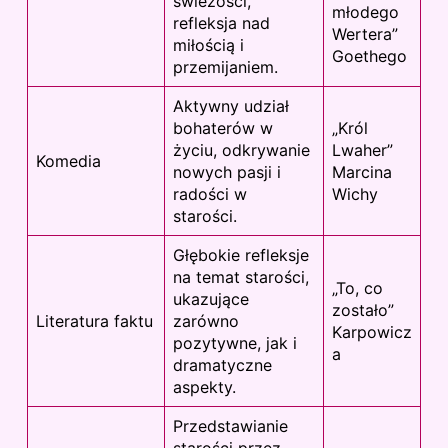
świeżości,
młodego
refleksja nad
Wertera”
miłością i
Goethego
przemijaniem.
Aktywny udział
bohaterów w
„Król
życiu, odkrywanie
Lwaher”
Komedia
nowych pasji i
Marcina
radości w
Wichy
starości.
Głębokie refleksje
na temat starości,
„To, co
ukazujące
zostało”
Literatura faktu
zarówno
Karpowicz
pozytywne, jak i
a
dramatyczne
aspekty.
Przedstawianie