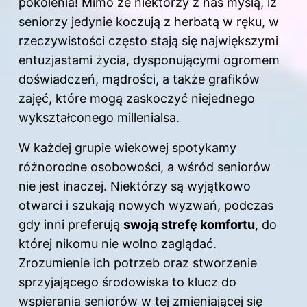
pokolenia! Mimo że niektórzy z nas myślą, iż
seniorzy jedynie koczują z herbatą w ręku, w
rzeczywistości często stają się największymi
entuzjastami życia, dysponującymi ogromem
doświadczeń, mądrości, a także grafików
zajęć, które mogą zaskoczyć niejednego
wykształconego millenialsa.
W każdej grupie wiekowej spotykamy
różnorodne osobowości, a wśród seniorów
nie jest inaczej. Niektórzy są wyjątkowo
otwarci i szukają nowych wyzwań, podczas
gdy inni preferują
swoją strefę komfortu
, do
której nikomu nie wolno zaglądać.
Zrozumienie ich potrzeb oraz stworzenie
sprzyjającego środowiska to klucz do
wspierania seniorów w tej zmieniającej się