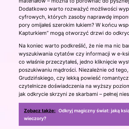
materiałów – można to porównać do pyszneg
Dodatkowo warto rozważyć możliwości wypoż
cyfrowych, których zasoby naprawdę imponują
pory omijałeś szerokim łukiem? W końcu ws
Kapturkiem” mogą otworzyć drzwi do odkrycia
Na koniec warto podkreślić, że nie ma nic b
wyszukiwania cytatów czy informacji w e-ksi
co właśnie przeczytałeś, jedno kliknięcie 
poszukiwaniu mądrości. Niezależnie od tego,
Grudzińskiego, czy lekką powieść romantycz
czytelnicze doświadczenia na wyższy poziom.
jak odkrycie skrzyni ze skarbami – pełnej nie
Zobacz także:
Odkryj magiczny świat: jaką ks
wieczory?