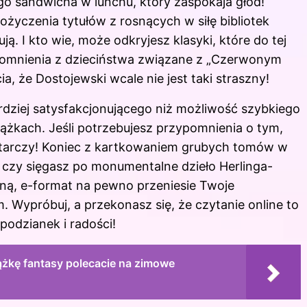
o sandwicha w lunchu, który zaspokaja głód!
yczenia tytułów z rosnących w siłę bibliotek
. I kto wie, może odkryjesz klasyki, które do tej
pomnienia z dzieciństwa związane z „Czerwonym
, że Dostojewski wcale nie jest taki straszny!
ardziej satysfakcjonującego niż możliwość szybkiego
ążkach. Jeśli potrzebujesz przypomnienia o tym,
wystarczy! Koniec z kartkowaniem grubych tomów w
 czy sięgasz po monumentalne dzieło Herlinga-
ną, e-format na pewno przeniesie Twoje
 Wypróbuj, a przekonasz się, że czytanie online to
spodzianek i radości!
iążkę fantasy polecacie na zimowe