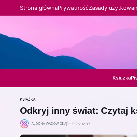
Strona główna
Prywatność
Zasady użytkowan
Książka
Pi
KSIĄŻKA
Odkryj inny świat: Czytaj k
ALDONA WADOWICKA
2025-12-17