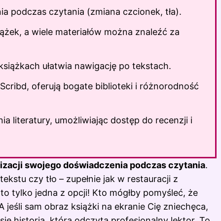
ia podczas czytania (zmiana czcionek, tła).
iążek, a wiele materiałów można znaleźć za
książkach ułatwia nawigację po tekstach.
 Scribd, oferują bogate biblioteki i różnorodność
 literatury, umożliwiając dostęp do recenzji i
izacji swojego doświadczenia podczas czytania
.
kstu czy tło – zupełnie jak w restauracji z
o tylko jedna z opcji! Kto mógłby pomyśleć, że
A jeśli sam obraz
książki
na ekranie Cię zniechęca,
ę historią, którą odczyta profesjonalny lektor. To