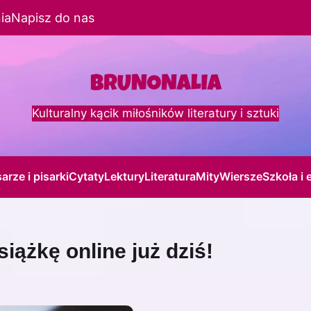
ia
Napisz do nas
Kulturalny kącik miłośników literatury i sztuki
sarze i pisarki
Cytaty
Lektury
Literatura
Mity
Wiersze
Szkoła i 
siążkę online już dziś!