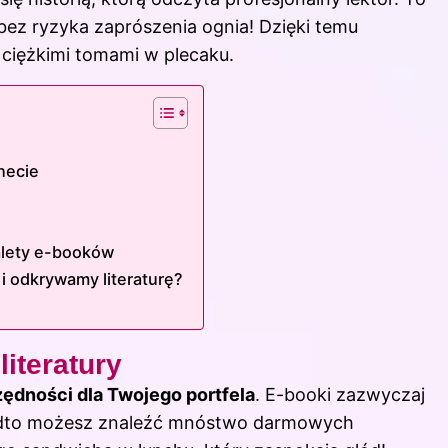
 bez ryzyka zaprószenia ognia! Dzięki temu
ę ciężkimi tomami w plecaku.
necie
alety e-booków
 i odkrywamy literaturę?
iteratury
dności dla Twojego portfela
. E-booki zazwyczaj
onadto możesz znaleźć mnóstwo darmowych