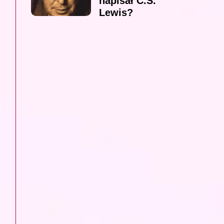
napisał C.S.
Lewis?