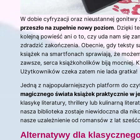
W dobie cyfryzacji oraz nieustannej gonitw
przeszło na zupełnie nowy poziom
. Dzięki 
kolejną powieść ani o to, czy uda nam się 
zdradzić zakończenia. Obecnie, gdy teksty są
książek na smartfonach sprawiają, że możemy
zawsze, serca książkoholików biją mocniej. K
Użytkowników czeka zatem nie lada gratka!
Jedną z najpopularniejszych platform do czy
magicznego świata książek praktycznie w je
klasykę literatury, thrillery lub kulinarną lite
nasza biblioteka zostaje niewidoczna dla n
nasze uzależnienie od romansów z lat sześćdz
Alternatywy dla klasycznego