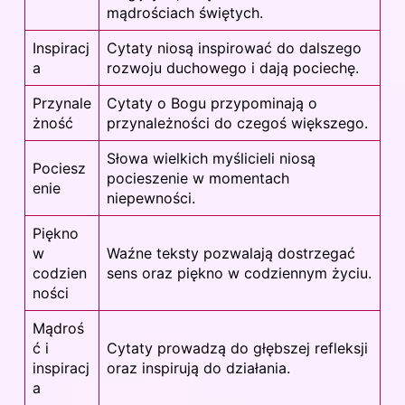
mądrościach świętych.
Inspiracj
Cytaty niosą inspirować do dalszego
a
rozwoju duchowego i dają pociechę.
Przynale
Cytaty o Bogu przypominają o
żność
przynależności do czegoś większego.
Słowa wielkich myślicieli niosą
Pociesz
pocieszenie w momentach
enie
niepewności.
Piękno
w
Waźne teksty pozwalają dostrzegać
codzien
sens oraz piękno w codziennym życiu.
ności
Mądroś
ć i
Cytaty prowadzą do głębszej refleksji
inspiracj
oraz inspirują do działania.
a