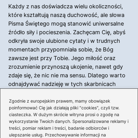
Każdy z nas doświadcza wielu okoliczności,
które kształtują naszą duchowość, ale słowa
Pisma Świętego mogą stanowić uniwersalne
źródło siły i pocieszenia. Zachęcam Cię, abyś
odkryła swoje ulubione cytaty i w trudnych
momentach przypomniała sobie, że Bóg
zawsze jest przy Tobie. Jego miłość oraz
zrozumienie przynoszą ukojenie, nawet gdy
zdaje się, że nic nie ma sensu. Dlatego warto
odnajdywać nadzieję w tych skarbnicach
duchowej mądrości, które czekają, aby
wzbogacić naszą codzienność.
Zgodnie z europejskim prawem, mamy obowiązek
poinformować Cię jak działają pliki "cookies", czyli tzw.
ciasteczka. W dużym skrócie witryna prosi o zgodę na
Ciekawostką jest to, że wiele osób, które
wykorzystanie Twoich danych. Spersonalizowane reklamy i
korzystają z cytatów biblijnych w
treści, pomiar reklam i treści, badanie odbiorców i
ulepszanie usług. Przechowywanie informacji na
trudnych chwilach, zauważają znaczną