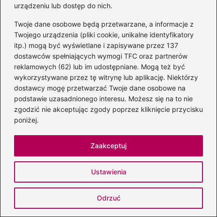
urządzeniu lub dostęp do nich.
poprawę w swoim samopoczuciu oraz
Twoje dane osobowe będą przetwarzane, a informacje z
zwiększenie poczucia spokoju, co
Twojego urządzenia (pliki cookie, unikalne identyfikatory
potwierdzają badania naukowe związane z
itp.) mogą być wyświetlane i zapisywane przez 137
duchowością i zdrowiem psychicznym.
dostawców spełniających wymogi TFC oraz partnerów
reklamowych (62) lub im udostępniane. Mogą też być
wykorzystywane przez tę witrynę lub aplikację. Niektórzy
Powiązane wpisy:
dostawcy mogę przetwarzać Twoje dane osobowe na
podstawie uzasadnionego interesu. Możesz się na to nie
Odkryj magię miłości w mądrości Osho –
zgodzić nie akceptując zgody poprzez kliknięcie przycisku
piękne cytaty, które poruszają serce
poniżej.
Moc słowa: inspirujące cytaty o mowie
Zaakceptuj
polskiej
Cytaty o życiu, które napełnią cię
Ustawienia
radością
Odrzuć
Mądrości na drodze do samorozwoju:
inspirujące cytaty, które zmieniają