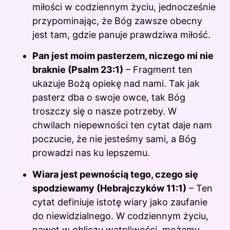
miłości w codziennym życiu, jednocześnie
przypominając, że Bóg zawsze obecny
jest tam, gdzie panuje prawdziwa miłość.
Pan jest moim pasterzem, niczego mi nie
braknie (Psalm 23:1)
– Fragment ten
ukazuje Bożą opiekę nad nami. Tak jak
pasterz dba o swoje owce, tak Bóg
troszczy się o nasze potrzeby. W
chwilach niepewności ten cytat daje nam
poczucie, że nie jesteśmy sami, a Bóg
prowadzi nas ku lepszemu.
Wiara jest pewnością tego, czego się
spodziewamy (Hebrajczyków 11:1)
– Ten
cytat definiuje istotę wiary jako zaufanie
do niewidzialnego. W codziennym życiu,
nawet w obliczu wątpliwości, możemy