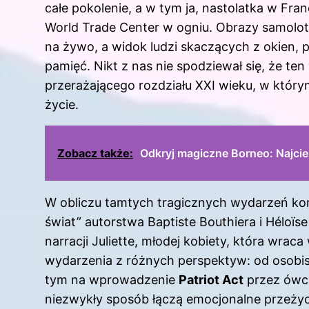
całe pokolenie, a w tym ja, nastolatka w Fra
World Trade Center w ogniu. Obrazy samolo
na żywo, a widok ludzi skaczących z okien, 
pamięć. Nikt z nas nie spodziewał się, że t
przerażającego rozdziału XXI wieku, w który
życie.
Zobacz także:
Odkryj magiczne Borneo: Najcie
W obliczu tamtych tragicznych wydarzeń kom
świat” autorstwa Baptiste Bouthiera i Héloïs
narracji Juliette, młodej kobiety, która wra
wydarzenia z różnych perspektyw: od osobisty
tym na wprowadzenie
Patriot Act
przez ówcz
niezwykły sposób łączą emocjonalne przeżyci