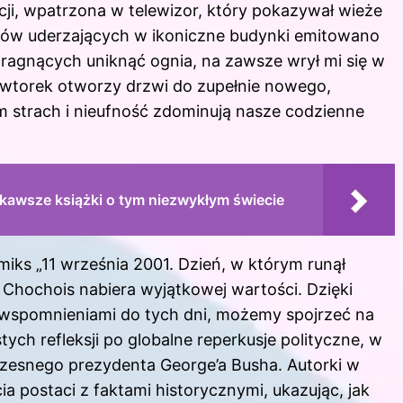
ncji, wpatrzona w telewizor, który pokazywał wieże
tów uderzających w ikoniczne budynki emitowano
pragnących uniknąć ognia, na zawsze wrył mi się w
en wtorek otworzy drzwi do zupełnie nowego,
m strach i nieufność zdominują nasze codzienne
kawsze książki o tym niezwykłym świecie
iks „11 września 2001. Dzień, w którym runął
e Chochois nabiera wyjątkowej wartości. Dzięki
ca wspomnieniami do tych dni, możemy spojrzeć na
ch refleksji po globalne reperkusje polityczne, w
esnego prezydenta George’a Busha. Autorki w
a postaci z faktami historycznymi, ukazując, jak