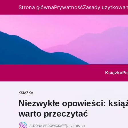
Strona główna
Prywatność
Zasady użytkowan
Książka
Pi
KSIĄŻKA
Niezwykłe opowieści: książ
warto przeczytać
ALDONA WADOWICKA
2026-05-21