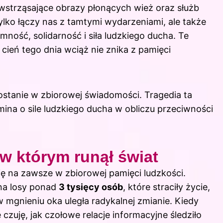
 wstrząsające obrazy płonących wież oraz służb
ylko łączy nas z tamtymi wydarzeniami, ale także
łomność, solidarność i siła ludzkiego ducha. Te
cień tego dnia wciąż nie znika z pamięci
ostanie w zbiorowej świadomości. Tragedia ta
mina o sile ludzkiego ducha w obliczu przeciwności
 w którym runął świat
ię na zawsze w zbiorowej pamięci ludzkości.
na losy ponad
3 tysięcy osób
, które straciły życie,
 mgnieniu oka uległa radykalnej zmianie. Kiedy
zuję, jak czołowe relacje informacyjne śledziło