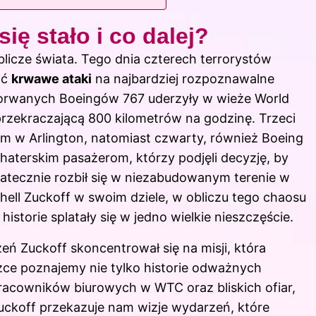
się stało i co dalej?
licze świata. Tego dnia czterech terrorystów
ić
krwawe ataki
na najbardziej rozpoznawalne
orwanych Boeingów 767 uderzyły w wieże World
zekraczającą 800 kilometrów na godzinę. Trzeci
em w Arlington, natomiast czwarty, również Boeing
haterskim pasażerom, którzy podjęli decyzję, by
statecznie rozbił się w niezabudowanym terenie w
hell Zuckoff w swoim dziele, w obliczu tego chaosu
historie splatały się w jedno wielkie nieszczęście.
 Zuckoff skoncentrował się na misji, która
ążce poznajemy nie tylko historie odważnych
pracowników biurowych w WTC oraz bliskich ofiar,
Zuckoff przekazuje nam wizje wydarzeń, które