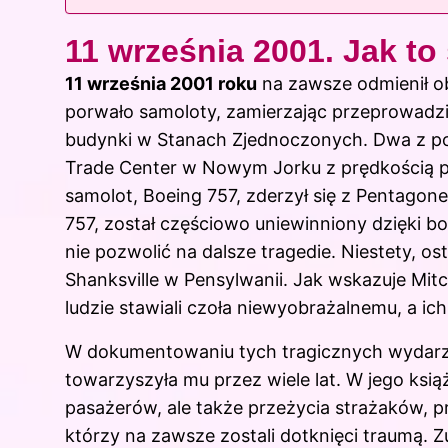
11 września 2001. Jak to 
11 września 2001 roku
na zawsze odmienił ob
porwało samoloty, zamierzając przeprowadz
budynki w Stanach Zjednoczonych. Dwa z p
Trade Center w Nowym Jorku z prędkością pr
samolot, Boeing 757, zderzył się z Pentagon
757, został częściowo uniewinniony dzięki bo
nie pozwolić na dalsze tragedie. Niestety, o
Shanksville w Pensylwanii. Jak wskazuje Mitc
ludzie stawiali czoła niewyobrażalnemu, a ich 
W dokumentowaniu tych tragicznych wydarzeń
towarzyszyła mu przez wiele lat. W jego ksi
pasażerów, ale także przeżycia strażaków, 
którzy na zawsze zostali dotknięci traumą. 