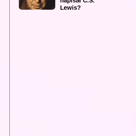
napisał C.S.
Lewis?