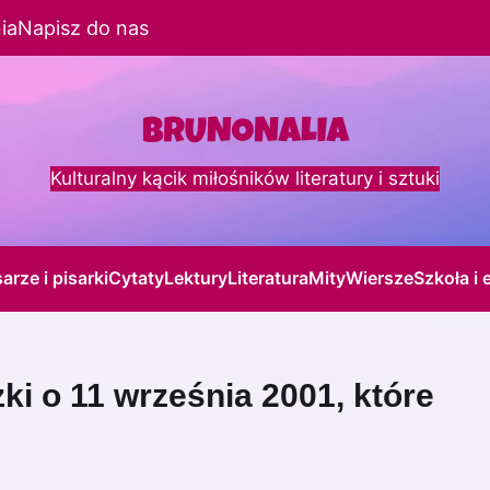
ia
Napisz do nas
Kulturalny kącik miłośników literatury i sztuki
sarze i pisarki
Cytaty
Lektury
Literatura
Mity
Wiersze
Szkoła i 
ki o 11 września 2001, które