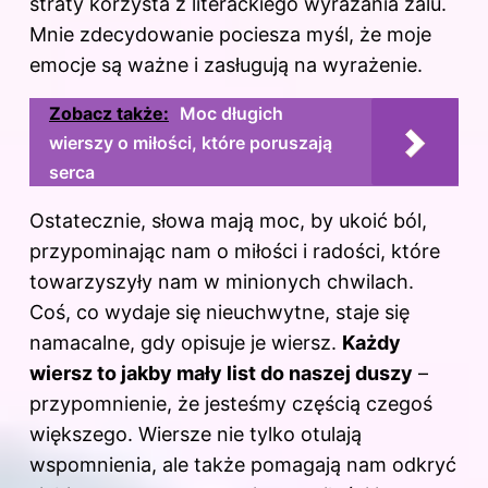
straty korzysta z literackiego wyrażania żalu.
Mnie zdecydowanie pociesza myśl, że moje
emocje są ważne i zasługują na wyrażenie.
Zobacz także:
Moc długich
wierszy o miłości, które poruszają
serca
Ostatecznie, słowa mają moc, by ukoić ból,
przypominając nam o miłości i radości, które
towarzyszyły nam w minionych chwilach.
Coś, co wydaje się nieuchwytne, staje się
namacalne, gdy opisuje je wiersz.
Każdy
wiersz to jakby mały list do naszej duszy
–
przypomnienie, że jesteśmy częścią czegoś
większego. Wiersze nie tylko otulają
wspomnienia, ale także pomagają nam odkryć