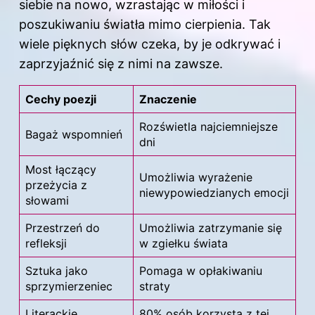
siebie na nowo, wzrastając w miłości i
poszukiwaniu światła mimo cierpienia. Tak
wiele pięknych słów czeka, by je odkrywać i
zaprzyjaźnić się z nimi na zawsze.
Cechy poezji
Znaczenie
Rozświetla najciemniejsze
Bagaż wspomnień
dni
Most łączący
Umożliwia wyrażenie
przeżycia z
niewypowiedzianych emocji
słowami
Przestrzeń do
Umożliwia zatrzymanie się
refleksji
w zgiełku świata
Sztuka jako
Pomaga w opłakiwaniu
sprzymierzeniec
straty
Literackie
80% osób korzysta z tej