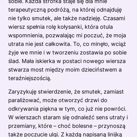
sobie. Każda strofka staje się dla mnie
terapeutyczną podróżą, na której odnajduję
nie tylko smutek, ale także nadzieję. Czasami
wiersz spełnia rolę kołysanki, która otula
wspomnienia, pozwalając mi poczuć, że moja
utrata nie jest całkowita. To, co minęło, wciąż
żyje we mnie i w tworzeniu zostawia po sobie
ślad. Mała iskierka w postaci nowego wiersza
stwarza most między moim dzieciństwem a
teraźniejszością.
Zaryzykuję stwierdzenie, że smutek, zamiast
paraliżować, może otworzyć drzwi do
odkrywania piękna w tym, co już nie powróci.
W wierszach staram się odnaleźć sens utraty i
przemiany, które – choć bolesne – przynoszą
także poczucie ulgi. Z każdą napisaną linijką