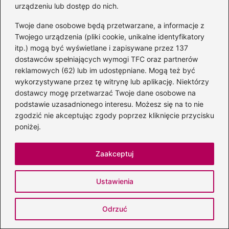
urządzeniu lub dostęp do nich.
Twój adres email nie zostanie opublikowany.
Wymagane pola są oznaczone
*
Twoje dane osobowe będą przetwarzane, a informacje z
Komentarz
*
Twojego urządzenia (pliki cookie, unikalne identyfikatory
itp.) mogą być wyświetlane i zapisywane przez 137
dostawców spełniających wymogi TFC oraz partnerów
reklamowych (62) lub im udostępniane. Mogą też być
wykorzystywane przez tę witrynę lub aplikację. Niektórzy
dostawcy mogę przetwarzać Twoje dane osobowe na
podstawie uzasadnionego interesu. Możesz się na to nie
zgodzić nie akceptując zgody poprzez kliknięcie przycisku
Nazwa
*
poniżej.
Zaakceptuj
Adres email
*
Ustawienia
Witryna internetowa
Odrzuć