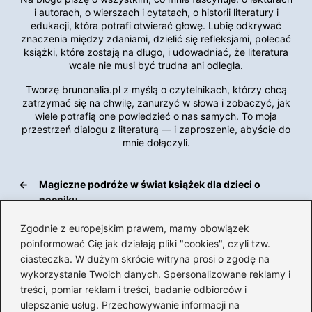
i autorach, o wierszach i cytatach, o historii literatury i
edukacji, która potrafi otwierać głowę. Lubię odkrywać
znaczenia między zdaniami, dzielić się refleksjami, polecać
książki, które zostają na długo, i udowadniać, że literatura
wcale nie musi być trudna ani odległa.
Tworzę brunonalia.pl z myślą o czytelnikach, którzy chcą
zatrzymać się na chwilę, zanurzyć w słowa i zobaczyć, jak
wiele potrafią one powiedzieć o nas samych. To moja
przestrzeń dialogu z literaturą — i zaproszenie, abyście do
mnie dołączyli.
←
Magiczne podróże w świat książek dla dzieci o
nocniku
→
Rymowane cytaty o przyjaźni, które podzielą serca
Zgodnie z europejskim prawem, mamy obowiązek
poinformować Cię jak działają pliki "cookies", czyli tzw.
ciasteczka. W dużym skrócie witryna prosi o zgodę na
wykorzystanie Twoich danych. Spersonalizowane reklamy i
Dodaj komentarz
treści, pomiar reklam i treści, badanie odbiorców i
ulepszanie usług. Przechowywanie informacji na