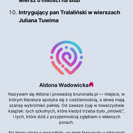
wiersz o miłości na ślub
Intrygujący pan Tralaliński w wierszach
Juliana Tuwima
Aldona Wadowicka
Nazywam się Aldona i prowadzę brunonalia.pl — miejsce, w
którym literatura spotyka się z codziennością, a słowa mają
szansę wybrzmieć pełniej. Od zawsze żyję w towarzystwie
książek: tych szkolnych, które kiedyś trzeba było „omówić”,
i tych, które dziś z przyjemnością zgłębiam o własnych
porach.
Na blogu piszę o wszystkim, co mnie fascynuje: o lekturach