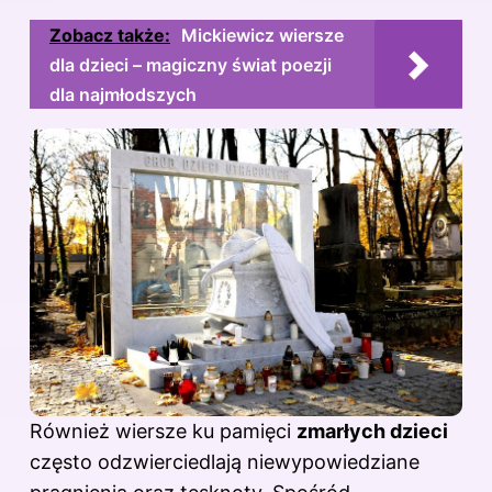
Zobacz także:
Mickiewicz wiersze
dla dzieci – magiczny świat poezji
dla najmłodszych
Również wiersze ku pamięci
zmarłych dzieci
często odzwierciedlają niewypowiedziane