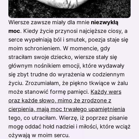
Wiersze zawsze miały dla mnie
niezwykłą
moc
. Kiedy życie przynosi najcięższe ciosy, a
serce wypełniają ból i smutek, poezja staje się
moim schronieniem. W momencie, gdy
straciłam swoje dziecko, wiersze stały się
głównym nośnikiem emocji, które wydawały
się zbyt trudne do wyrażenia w codziennym
życiu. Zrozumiałam, że piękno tkwiące w żalu
może stanowić formę pamięci.
Każdy wers
oraz każde słowo, mimo że zrodzone z
cierpienia, mają moc trwałego upamiętnienia
tego, co utraciłam. Wierzę, iż poprzez pisanie
mogę oddać hołd nadziei i miłości, które wciąż
ożywają w moim sercu.