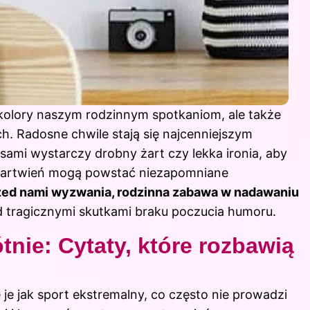
 kolory naszym rodzinnym spotkaniom, ale także
. Radosne chwile stają się najcenniejszym
ami wystarczy drobny żart czy lekka ironia, aby
 zmartwień mogą powstać niezapomniane
rzed nami wyzwania, rodzinna zabawa w nadawaniu
d tragicznymi skutkami braku poczucia humoru.
tnie: Cytaty, które rozbawią
e je jak sport ekstremalny, co często nie prowadzi