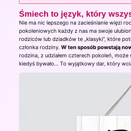
Śmiech to język, który wszy
Nie ma nic lepszego na zacieśnianie więzi r
pokoleniowych każdy z nas ma swoje ulubione
rodziców lub dziadków te „klasyki”, które p
członka rodziny.
W ten sposób powstają nowe 
rodzina, z udziałem czterech pokoleń, może w
kiedyś bywało… To wyjątkowy dar, który wci