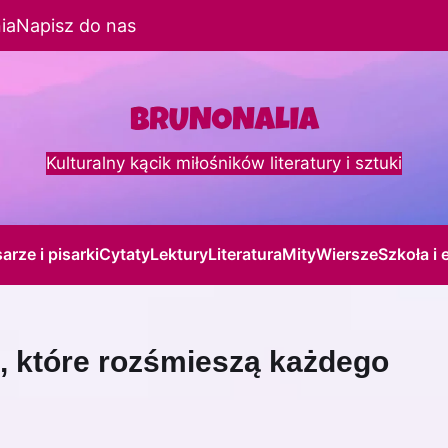
ia
Napisz do nas
Kulturalny kącik miłośników literatury i sztuki
sarze i pisarki
Cytaty
Lektury
Literatura
Mity
Wiersze
Szkoła i 
e, które rozśmieszą każdego