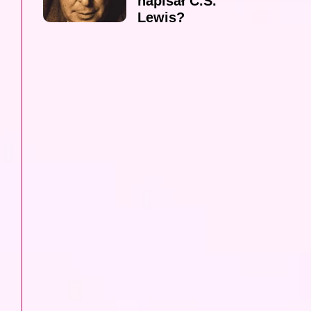
napisał C.S.
Lewis?