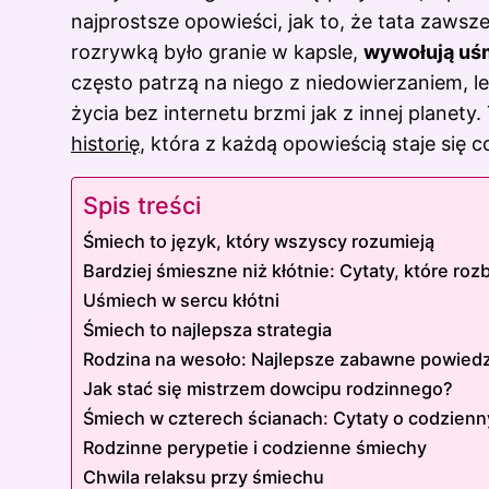
najprostsze opowieści, jak to, że tata zawsz
rozrywką było granie w kapsle,
wywołują uś
często patrzą na niego z niedowierzaniem, 
życia bez internetu brzmi jak z innej planet
historię
, która z każdą opowieścią staje się 
Spis treści
Śmiech to język, który wszyscy rozumieją
Bardziej śmieszne niż kłótnie: Cytaty, które ro
Uśmiech w sercu kłótni
Śmiech to najlepsza strategia
Rodzina na wesoło: Najlepsze zabawne powiedz
Jak stać się mistrzem dowcipu rodzinnego?
Śmiech w czterech ścianach: Cytaty o codzienn
Rodzinne perypetie i codzienne śmiechy
Chwila relaksu przy śmiechu