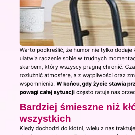
Warto podkreślić, że humor nie tylko dodaje
ułatwia radzenie sobie w trudnych momentach
skarbem, który wszyscy pragną chronić. Czas
rozluźnić atmosferę, a z wątpliwości oraz
wspomnienia.
W końcu
, gdy życie stawia p
powagi całej sytuacji
często ratuje nas prze
Bardziej śmieszne niż kłó
wszystkich
Kiedy dochodzi do kłótni, wielu z nas traktuj