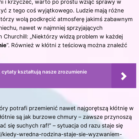
i i krzyczeć, warto po prostu wziąć sprawy w
zyć z tego coś wyjątkowego. Ludzie mają różne
którzy wolą podkręcić atmosferę jakimś zabawnym
śmiechu, nawet w najmniej sprzyjających
 Churchill: „Niektórzy widzą problem w każdej
mie
”. Również w kłótni z teściową można znaleźć
 cytaty kształtują nasze zrozumienie
tóry potrafi przemienić nawet najgorętszą kłótnię w
łótnie są jak burzowe chmury – zawsze przynoszą
 się suchych raf!” – sytuacja od razu staje się
.pl/kiedy-wredna-rodzina-staje-sie-wyzwaniem-