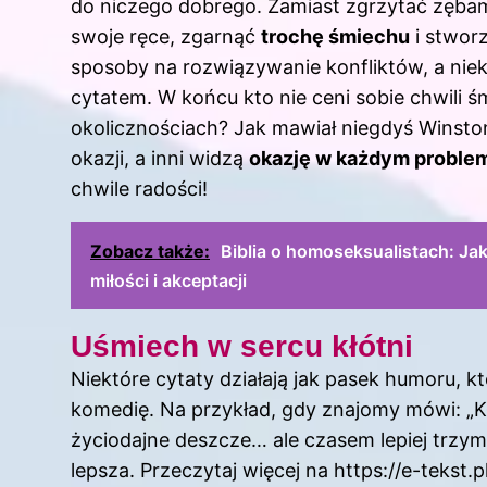
do niczego dobrego. Zamiast zgrzytać zębam
swoje ręce, zgarnąć
trochę śmiechu
i stwor
sposoby na rozwiązywanie konfliktów, a nie
cytatem. W końcu kto nie ceni sobie chwili 
okolicznościach? Jak mawiał niegdyś Winston
okazji, a inni widzą
okazję w każdym proble
chwile radości!
Zobacz także:
Biblia o homoseksualistach: Jak
miłości i akceptacji
Uśmiech w sercu kłótni
Niektóre cytaty działają jak pasek humoru, k
komedię. Na przykład, gdy znajomy mówi: „K
życiodajne deszcze… ale czasem lepiej trzymać
lepsza. Przeczytaj więcej na
https://e-tekst