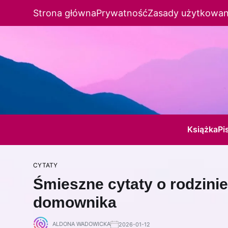
Strona główna
Prywatność
Zasady użytkowan
Książka
Pi
CYTATY
Śmieszne cytaty o rodzini
domownika
ALDONA WADOWICKA
2026-01-12