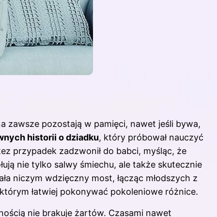
 na zawsze pozostają w pamięci, nawet jeśli bywa,
nych historii o dziadku
, który próbował nauczyć
rzez przypadek zadzwonił do babci, myśląc, że
ją nie tylko salwy śmiechu, ale także skutecznie
ziała niczym wdzięczny most, łącząc młodszych z
o którym łatwiej pokonywać pokoleniowe różnice.
wnością nie brakuje żartów. Czasami nawet