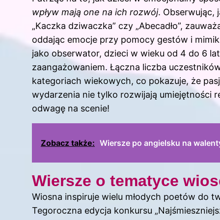
wpływ mają one na ich rozwój
. Obserwując, 
„Kaczka dziwaczka” czy „Abecadło”, zauważam
oddając emocje przy pomocy gestów i mimik
jako obserwator, dzieci w wieku od 4 do 6 
zaangażowaniem. Łączna liczba uczestnikó
kategoriach wiekowych, co pokazuje, że pasja
wydarzenia nie tylko rozwijają umiejętności 
odwagę na scenie!
Zobacz także:
Wiersze po angielsku na walent
Wiersze o tematyce wios
Wiosna inspiruje wielu młodych poetów do t
Tegoroczna edycja konkursu „Najśmieszniejs