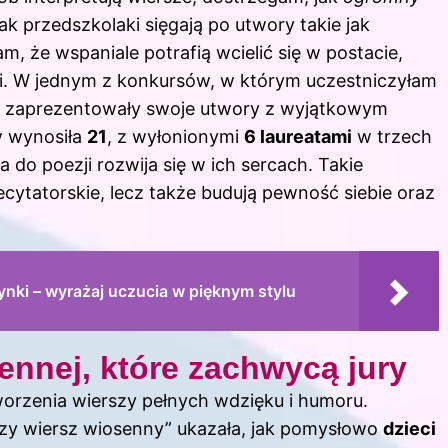
jak przedszkolaki sięgają po utwory takie jak
, że wspaniale potrafią wcielić się w postacie,
i. W jednym z konkursów, w którym uczestniczyłam
lat zaprezentowały swoje utwory z wyjątkowym
w wynosiła
21
, z wyłonionymi
6 laureatami
w trzech
 do poezji rozwija się w ich sercach. Takie
recytatorskie, lecz także budują pewność siebie oraz
ynki – wyrażaj uczucia w pięknym stylu
ennej, które zachwycą jury
worzenia wierszy pełnych wdzięku i humoru.
zy wiersz wiosenny” ukazała, jak pomysłowo
dzieci