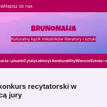
ia
Napisz do nas
Kulturalny kącik miłośników literatury i sztuki
sarze i pisarki
Cytaty
Lektury
Literatura
Mity
Wiersze
Szkoła i 
konkurs recytatorski w
cą jury