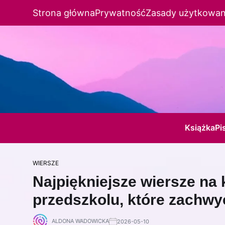
Strona główna
Prywatność
Zasady użytkowan
Książka
Pi
WIERSZE
Najpiękniejsze wiersze na 
przedszkolu, które zachwy
ALDONA WADOWICKA
2026-05-10