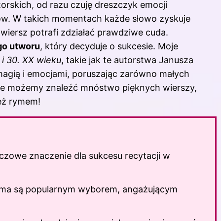
orskich, od razu czuję dreszczyk emocji
ów. W takich momentach każde słowo zyskuje
iersz potrafi zdziałać prawdziwe cuda.
go utworu
, który decyduje o sukcesie. Moje
 i 30. XX wieku
, takie jak te autorstwa Janusza
magią i emocjami, poruszając zarówno małych
lsce możemy znaleźć mnóstwo pięknych wierszy,
ież rymem!
zowe znaczenie dla sukcesu recytacji w
ima
są popularnym wyborem, angażującym