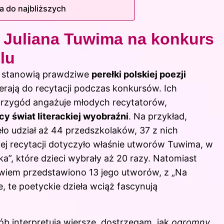
a do najbliższych
 Juliana Tuwima na konkurs
lu
a stanowią prawdziwe
perełki polskiej poezji
ierają do recytacji podczas konkursów. Ich
 przygód angażuje młodych recytatorów,
cy świat literackiej wyobraźni
. Na przykład,
o udział aż 44 przedszkolaków, 37 z nich
ej recytacji dotyczyło właśnie utworów Tuwima, w
a”, które dzieci wybrały aż 20 razy. Natomiast
owiem przedstawiono 13 jego utworów, z „Na
e, te poetyckie dzieła wciąż fascynują
ób interpretują wiersze, dostrzegam, jak
ogromny