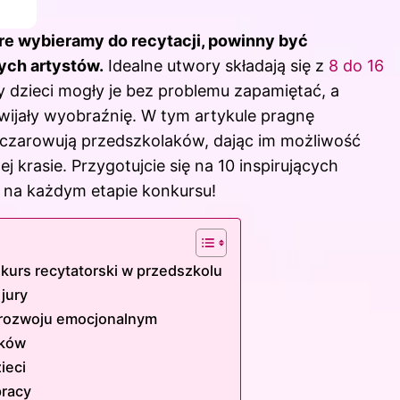
óre wybieramy do recytacji, powinny być
ych artystów.
Idealne utwory składają się z
8 do 16
aby dzieci mogły je bez problemu zapamiętać, a
zwijały wyobraźnię. W tym artykule pragnę
 oczarowują przedszkolaków, dając im możliwość
 krasie. Przygotujcie się na 10 inspirujących
y na każdym etapie konkursu!
kurs recytatorski w przedszkolu
jury
 rozwoju emocjonalnym
aków
ieci
pracy