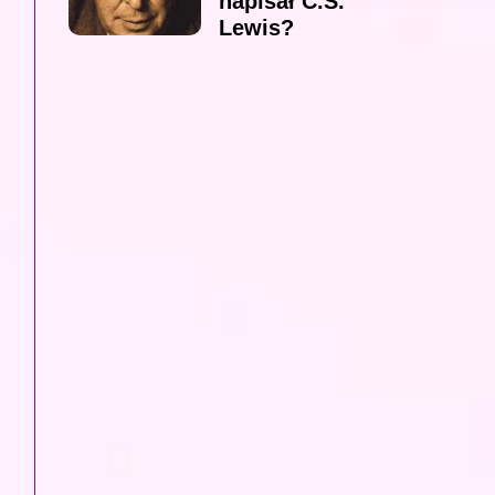
napisał C.S.
Lewis?