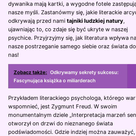
dywanika mają kartki, a wygodne fotele zastępuj
nasze myśli. Zastanówmy się, jakie literackie arcy
odkrywają przed nami
tajniki ludzkiej natury
,
ujawniając to, co zdaje się być ukryte w naszej
psychice. Przyjrzyjmy się, jak literatura wpływa n
nasze postrzeganie samego siebie oraz świata d
nas!
Zobacz także:
Odkrywamy sekrety sukcesu:
Fascynująca książka o miliarderach
Przykładem literackiego psychologa, którego war
wspomnieć, jest Zygmunt Freud. W swoim
monumentalnym dziele „Interpretacja marzeń se
otworzył on drzwi do nieznanego świata
podświadomości. Gdzie indziej można zauważyć