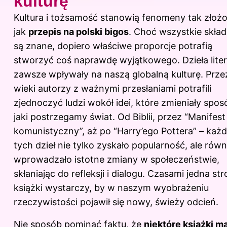
kulturę
Kultura i tożsamość stanowią fenomeny tak złoż
jak
przepis na polski bigos
. Choć wszystkie skład
są znane, dopiero właściwe proporcje potrafią
stworzyć coś naprawdę wyjątkowego. Dzieła liter
zawsze wpływały na naszą globalną kulturę. Prze
wieki autorzy z ważnymi przesłaniami potrafili
zjednoczyć ludzi wokół idei, które zmieniały spos
jaki postrzegamy świat. Od Biblii, przez “Manifest
komunistyczny”, aż po “Harry’ego Pottera” – każd
tych dzieł nie tylko zyskało popularność, ale równ
wprowadzało istotne zmiany w społeczeństwie,
skłaniając do refleksji i dialogu. Czasami jedna st
książki wystarczy, by w naszym wyobrażeniu
rzeczywistości pojawił się nowy, świeży odcień.
Nie sposób pominąć faktu, że
niektóre książki m