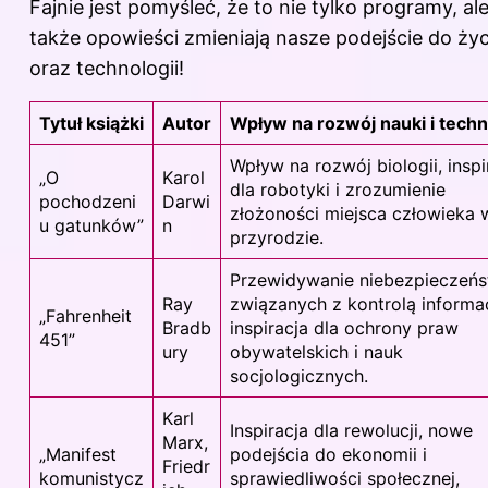
Fajnie jest pomyśleć, że to nie tylko programy, al
także opowieści zmieniają nasze podejście do życ
oraz technologii!
Tytuł książki
Autor
Wpływ na rozwój nauki i techn
Wpływ na rozwój biologii, inspi
„O
Karol
dla robotyki i zrozumienie
pochodzeni
Darwi
złożoności miejsca człowieka 
u gatunków”
n
przyrodzie.
Przewidywanie niebezpieczeń
Ray
związanych z kontrolą informac
„Fahrenheit
Bradb
inspiracja dla ochrony praw
451”
ury
obywatelskich i nauk
socjologicznych.
Karl
Inspiracja dla rewolucji, nowe
Marx,
„Manifest
podejścia do ekonomii i
Friedr
komunistycz
sprawiedliwości społecznej,