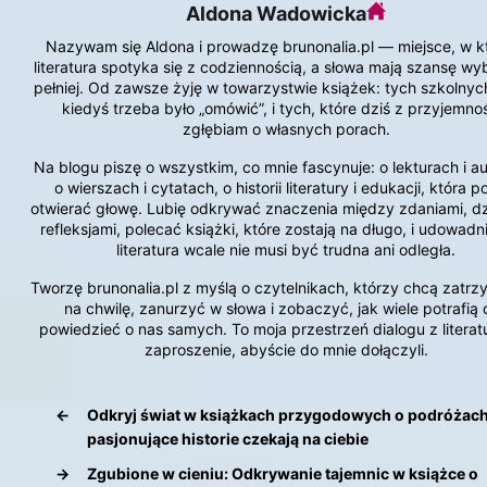
Aldona Wadowicka
Nazywam się Aldona i prowadzę brunonalia.pl — miejsce, w 
literatura spotyka się z codziennością, a słowa mają szansę w
pełniej. Od zawsze żyję w towarzystwie książek: tych szkolnych
kiedyś trzeba było „omówić”, i tych, które dziś z przyjemno
zgłębiam o własnych porach.
Na blogu piszę o wszystkim, co mnie fascynuje: o lekturach i a
o wierszach i cytatach, o historii literatury i edukacji, która po
otwierać głowę. Lubię odkrywać znaczenia między zdaniami, dzi
refleksjami, polecać książki, które zostają na długo, i udowadn
literatura wcale nie musi być trudna ani odległa.
Tworzę brunonalia.pl z myślą o czytelnikach, którzy chcą zatrz
na chwilę, zanurzyć w słowa i zobaczyć, jak wiele potrafią 
powiedzieć o nas samych. To moja przestrzeń dialogu z literat
zaproszenie, abyście do mnie dołączyli.
←
Odkryj świat w książkach przygodowych o podróżach
pasjonujące historie czekają na ciebie
→
Zgubione w cieniu: Odkrywanie tajemnic w książce o