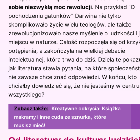
sobie niezwykłą moc rewolucji
. Na przykład “O
pochodzeniu gatunków” Darwina nie tylko
skomplikowało życie wielu teologów, ale także
zrewolucjonizowało nasze myślenie o ludzkości i j
miejscu w naturze. Całość rozpoczęła się od krz
potępienia, a zakończyła na wielkiej debacie
intelektualnej, która trwa do dziś. Dzieła te pokaz
jak literatura stawia pytania, na które społeczeń
nie zawsze chce znać odpowiedzi. W końcu, kto
chciałby dowiedzieć się, że nie jesteśmy w centr
wszystkiego?
Zobacz także:
Kreatywne odkrycia: Książka
makramy i inne cuda ze sznurka, które
musisz mieć!