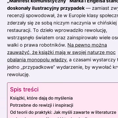
„Manifest komunistyczny” Marka i Engelsa stan
doskonały ilustracyjny przypadek
— zamiast zwy
recenzji spowodował, że w Europie klasy społecz
zderzały się ze sobą niczym naczynia w chińskiej
restauracji. To dzieło wprowadziło rewolucję,
wstrząsnęło światem oraz zainspirowało wiele o
walki o prawa robotników.
Na pewno można
zauważyć, że książki mają w swojej naturze moc
obalania monopolu władzy
, a czasami wystarczy 
jedno „przypadkowe” wydarzenie, by wywołać k
rewolucję.
Spis treści
Książki, które dają do myślenia
Potrzebne do rewizji i inspiracji
Od teorii do praktyki: Jak myśli zawarte w literaturze