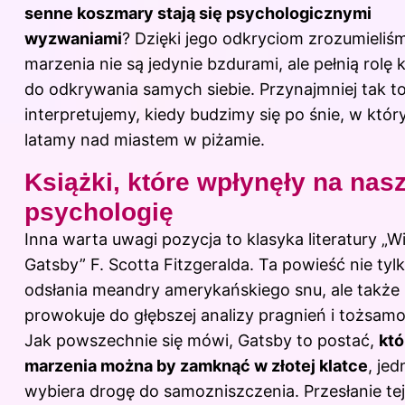
senne koszmary stają się psychologicznymi
wyzwaniami
? Dzięki jego odkryciom zrozumieliśm
marzenia nie są jedynie bzdurami, ale pełnią rolę 
do odkrywania samych siebie. Przynajmniej tak t
interpretujemy, kiedy budzimy się po śnie, w któ
latamy nad miastem w piżamie.
Książki, które wpłynęły na nas
psychologię
Inna warta uwagi pozycja to klasyka literatury „Wi
Gatsby” F. Scotta Fitzgeralda. Ta powieść nie tyl
odsłania meandry amerykańskiego snu, ale także
prowokuje do głębszej analizy pragnień i tożsamo
Jak powszechnie się mówi, Gatsby to postać,
któ
marzenia można by zamknąć w złotej klatce
, je
wybiera drogę do samozniszczenia. Przesłanie tej