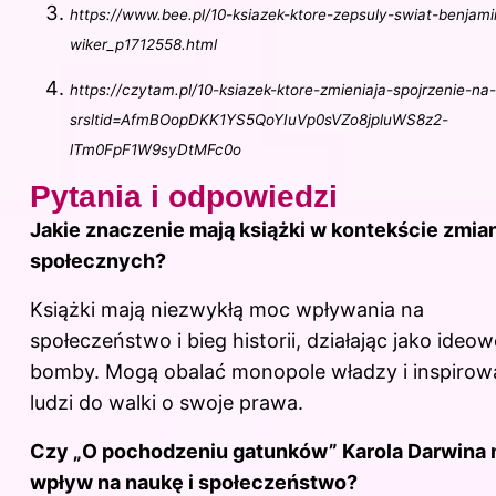
https://www.bee.pl/10-ksiazek-ktore-zepsuly-swiat-benjami
wiker_p1712558.html
https://czytam.pl/10-ksiazek-ktore-zmieniaja-spojrzenie-na
srsltid=AfmBOopDKK1YS5QoYIuVp0sVZo8jpluWS8z2-
lTm0FpF1W9syDtMFc0o
Pytania i odpowiedzi
Jakie znaczenie mają książki w kontekście zmia
społecznych?
Książki mają niezwykłą moc wpływania na
społeczeństwo i bieg historii, działając jako ideow
bomby. Mogą obalać monopole władzy i inspirow
ludzi do walki o swoje prawa.
Czy „O pochodzeniu gatunków” Karola Darwina 
wpływ na naukę i społeczeństwo?