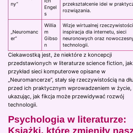
ich
ny”
przekształcenie idei w praktyc
Engel
rozwiązania.
s
Willia
Wizje wirtualnej rzeczywistości
„Neuromanc
m
inspiracja dla internetu, sieci
er”
Gibso
neuronowych oraz nowoczesn
n
technologii.
Ciekawostką jest, że niektóre z koncepcji
przedstawionych
w literaturze
science fiction, ja
przykład sieci komputerowe opisane w
„Neuromancerze”, stały się rzeczywistością na dł
przed ich praktycznym wprowadzeniem w życie,
ukazując, jak fikcja może przewidywać rozwój
technologii.
Psychologia w literaturze:
Książki, które zmieniły nas