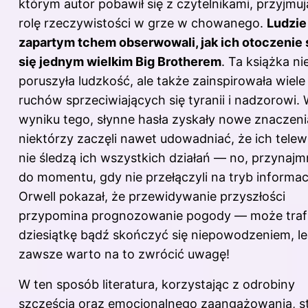
którym autor pobawił się z czytelnikami, przyjmuj
rolę rzeczywistości w grze w chowanego.
Ludzie
zapartym tchem obserwowali, jak ich otoczenie 
się jednym wielkim Big Brotherem
. Ta
książka
nie
poruszyła ludzkość, ale także zainspirowała wiele
ruchów sprzeciwiających się tyranii i nadzorowi.
wyniku tego, słynne hasła zyskały nowe znaczeni
niektórzy zaczęli nawet udowadniać, że ich telew
nie śledzą ich wszystkich działań — no, przynajm
do momentu, gdy nie przełączyli na tryb informac
Orwell pokazał, że przewidywanie przyszłości
przypomina prognozowanie pogody — może traf
dziesiątkę bądź skończyć się niepowodzeniem, l
zawsze warto na to zwrócić uwagę!
W ten sposób literatura, korzystając z odrobiny
szczęścia oraz emocjonalnego zaangażowania, st