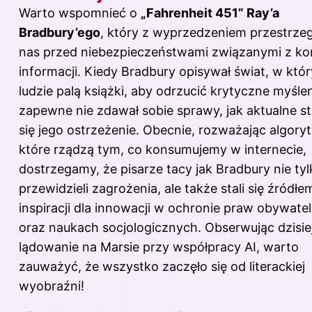
Warto wspomnieć o
„Fahrenheit 451” Ray’a
Bradbury’ego
, który z wyprzedzeniem przestrzeg
nas przed niebezpieczeństwami związanymi z ko
informacji. Kiedy Bradbury opisywał świat, w któ
ludzie palą
książki
, aby odrzucić krytyczne myślen
zapewne nie zdawał sobie sprawy, jak aktualne st
się jego ostrzeżenie. Obecnie, rozważając algory
które rządzą tym, co konsumujemy w internecie,
dostrzegamy, że pisarze tacy jak Bradbury nie tyl
przewidzieli zagrożenia, ale także stali się źródłe
inspiracji dla innowacji w ochronie praw obywate
oraz naukach socjologicznych. Obserwując dzisie
lądowanie na Marsie przy współpracy AI, warto
zauważyć, że wszystko zaczęło się od literackiej
wyobraźni!