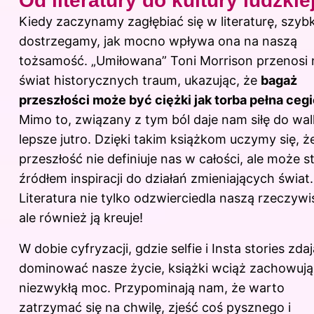
Od literatury do kultury ludzkie
Kiedy zaczynamy zagłębiać się w literaturę, szyb
dostrzegamy, jak mocno wpływa ona na naszą
tożsamość. „Umiłowana” Toni Morrison przenosi
świat historycznych traum, ukazując, że
bagaż
przeszłości może być ciężki jak torba pełna cegi
Mimo to, związany z tym ból daje nam siłę do wal
lepsze jutro. Dzięki takim książkom uczymy się, ż
przeszłość nie definiuje nas w całości, ale może st
źródłem inspiracji do działań zmieniających świat.
Literatura nie tylko odzwierciedla naszą rzeczywi
ale również ją kreuje!
W dobie cyfryzacji, gdzie selfie i Insta stories zdaj
dominować nasze życie, książki wciąż zachowują
niezwykłą moc. Przypominają nam, że warto
zatrzymać się na chwilę, zjeść coś pysznego i