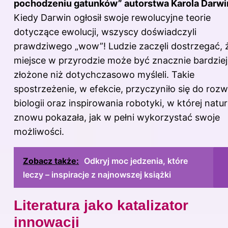
pochodzeniu gatunków” autorstwa Karola Darwi
Kiedy Darwin ogłosił swoje rewolucyjne teorie
dotyczące ewolucji, wszyscy doświadczyli
prawdziwego „wow”! Ludzie zaczęli dostrzegać, ż
miejsce w przyrodzie może być znacznie bardziej
złożone niż dotychczasowo myśleli. Takie
spostrzeżenie, w efekcie, przyczyniło się do rozw
biologii oraz inspirowania robotyki, w której natu
znowu pokazała, jak w pełni wykorzystać swoje
możliwości.
Zobacz także:
Odkryj moc jedzenia, które
leczy – inspiracje z najnowszej książki
Literatura jako katalizator
innowacji