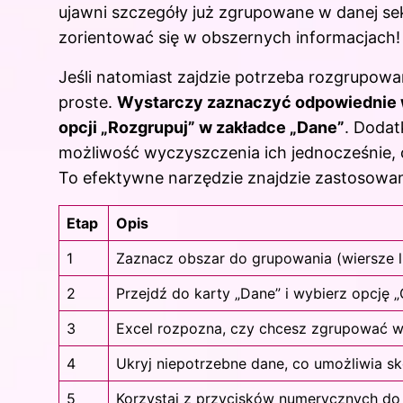
ujawni szczegóły już zgrupowane w danej sek
zorientować się w obszernych informacjach!
Jeśli natomiast zajdzie potrzeba rozgrupowa
proste.
Wystarczy zaznaczyć odpowiednie wi
opcji „Rozgrupuj” w zakładce „Dane”
. Dodat
możliwość wyczyszczenia ich jednocześnie, 
To efektywne narzędzie znajdzie zastosowan
Etap
Opis
1
Zaznacz obszar do grupowania (wiersze l
2
Przejdź do karty „Dane” i wybierz opcję „
3
Excel rozpozna, czy chcesz zgrupować wi
4
Ukryj niepotrzebne dane, co umożliwia sk
5
Korzystaj z przycisków numerycznych do