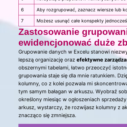
6
Aby rozgrupować, zaznacz wiersze lub ko
7
Możesz usunąć całe konspekty jednocześ
Zastosowanie grupowani
ewidencjonować duże zbi
Grupowanie danych w Excelu stanowi niezwy
lepszą organizację oraz
efektywne zarządzan
obszernymi tabelami, łatwo przeoczyć istotn
grupowania staje się dla mnie ratunkiem. Dzię
kolumny, co z kolei pozwala mi skoncentrowa
tym samym bałagan w arkuszu. Wyobraź sobie
określony miesiąc w ogłoszeniach sprzedaży z
arkusz, wystarczy, że rozwijasz kolumny z a
znacząco się zmniejsza.