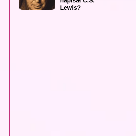
napisał C.S.
Lewis?