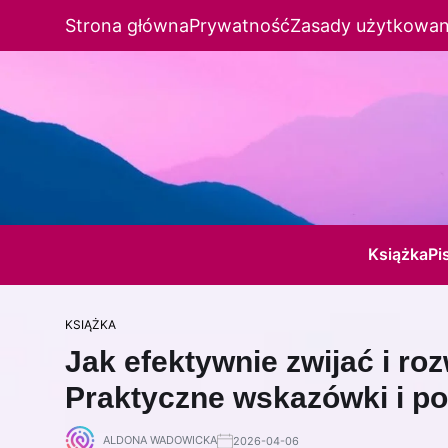
Strona główna
Prywatność
Zasady użytkowan
Książka
Pi
KSIĄŻKA
Jak efektywnie zwijać i ro
Praktyczne wskazówki i po
ALDONA WADOWICKA
2026-04-06