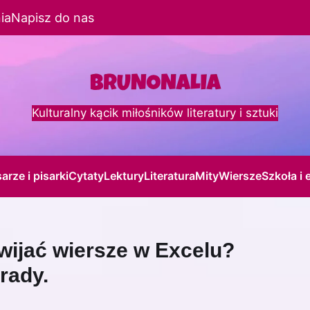
ia
Napisz do nas
Kulturalny kącik miłośników literatury i sztuki
sarze i pisarki
Cytaty
Lektury
Literatura
Mity
Wiersze
Szkoła i 
zwijać wiersze w Excelu?
rady.