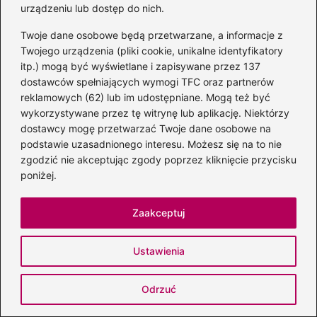
→
Chomikuj książki polskich autorów i odkryj
urządzeniu lub dostęp do nich.
niesamowite literackie skarby
Twoje dane osobowe będą przetwarzane, a informacje z
Twojego urządzenia (pliki cookie, unikalne identyfikatory
itp.) mogą być wyświetlane i zapisywane przez 137
dostawców spełniających wymogi TFC oraz partnerów
Dodaj komentarz
reklamowych (62) lub im udostępniane. Mogą też być
wykorzystywane przez tę witrynę lub aplikację. Niektórzy
Twój adres email nie zostanie opublikowany.
dostawcy mogę przetwarzać Twoje dane osobowe na
Wymagane pola są oznaczone
*
podstawie uzasadnionego interesu. Możesz się na to nie
zgodzić nie akceptując zgody poprzez kliknięcie przycisku
Komentarz
*
poniżej.
Zaakceptuj
Ustawienia
Nazwa
*
Odrzuć