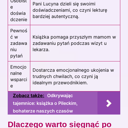
Osobist
Pani Lucyna dzieli się swoimi
e
doświadczeniami, co czyni lekturę
doświa
bardziej autentyczną.
dczenie
Pewnoś
ć w
Książka pomaga przyszłym mamom w
zadawa
zadawaniu pytań podczas wizyt u
niu
lekarza.
pytań
Emocjo
Dostarcza emocjonalnego ukojenia w
nalne
trudnych chwilach, co czyni ją
wsparci
idealnym przewodnikiem.
e
Zobacz także:
Odkrywając
tajemnice: książka o Pileckim,
bohaterze naszych czasów
Dlaczego warto sięgnąć po