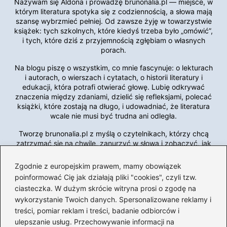
Nazywam się Aldona i prowadzę brunonalia.pl — miejsce, w
którym literatura spotyka się z codziennością, a słowa mają
szansę wybrzmieć pełniej. Od zawsze żyję w towarzystwie
książek: tych szkolnych, które kiedyś trzeba było „omówić”,
i tych, które dziś z przyjemnością zgłębiam o własnych
porach.
Na blogu piszę o wszystkim, co mnie fascynuje: o lekturach
i autorach, o wierszach i cytatach, o historii literatury i
edukacji, która potrafi otwierać głowę. Lubię odkrywać
znaczenia między zdaniami, dzielić się refleksjami, polecać
książki, które zostają na długo, i udowadniać, że literatura
wcale nie musi być trudna ani odległa.
Tworzę brunonalia.pl z myślą o czytelnikach, którzy chcą
zatrzymać się na chwilę, zanurzyć w słowa i zobaczyć, jak
wiele potrafią one powiedzieć o nas samych. To moja
przestrzeń dialogu z literaturą — i zaproszenie, abyście do
Zgodnie z europejskim prawem, mamy obowiązek
mnie dołączyli.
poinformować Cię jak działają pliki "cookies", czyli tzw.
ciasteczka. W dużym skrócie witryna prosi o zgodę na
wykorzystanie Twoich danych. Spersonalizowane reklamy i
←
Romantyczne wiersze walentynkowe dla chłopaka,
treści, pomiar reklam i treści, badanie odbiorców i
które podbiją jego serce
ulepszanie usług. Przechowywanie informacji na