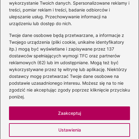
autora książki o Kubusiu
wykorzystanie Twoich danych. Spersonalizowane reklamy i
Puchatku
treści, pomiar reklam i treści, badanie odbiorców i
ulepszanie usług. Przechowywanie informacji na
urządzeniu lub dostęp do nich.
Twoje dane osobowe będą przetwarzane, a informacje z
Odkryj inne książki autora
Twojego urządzenia (pliki cookie, unikalne identyfikatory
„Jaś i Małgosia”, które
itp.) mogą być wyświetlane i zapisywane przez 137
musisz przeczytać
dostawców spełniających wymogi TFC oraz partnerów
reklamowych (62) lub im udostępniane. Mogą też być
wykorzystywane przez tę witrynę lub aplikację. Niektórzy
dostawcy mogę przetwarzać Twoje dane osobowe na
Odkrywając magiczny
podstawie uzasadnionego interesu. Możesz się na to nie
świat: jakie książki napisał
zgodzić nie akceptując zgody poprzez kliknięcie przycisku
C.S. Lewis?
poniżej.
Zaakceptuj
Strona główna
Prywatność
Zasady użytkowania
Ustawienia
Napisz do nas