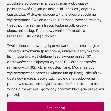
Zgodnie z europejskim prawem, mamy obowiązek
poinformować Cię jak działają pliki "cookies", czyli tzw.
Magiczne kulisy życia
ciasteczka. W dużym skrócie witryna prosi o zgodę na
autora książki o Kubusiu
wykorzystanie Twoich danych. Spersonalizowane reklamy i
Puchatku
treści, pomiar reklam i treści, badanie odbiorców i
ulepszanie usług. Przechowywanie informacji na
urządzeniu lub dostęp do nich.
Twoje dane osobowe będą przetwarzane, a informacje z
Odkryj inne książki autora
Twojego urządzenia (pliki cookie, unikalne identyfikatory
„Jaś i Małgosia”, które
itp.) mogą być wyświetlane i zapisywane przez 137
musisz przeczytać
dostawców spełniających wymogi TFC oraz partnerów
reklamowych (62) lub im udostępniane. Mogą też być
wykorzystywane przez tę witrynę lub aplikację. Niektórzy
dostawcy mogę przetwarzać Twoje dane osobowe na
Odkrywając magiczny
podstawie uzasadnionego interesu. Możesz się na to nie
świat: jakie książki napisał
zgodzić nie akceptując zgody poprzez kliknięcie przycisku
C.S. Lewis?
poniżej.
Zaakceptuj