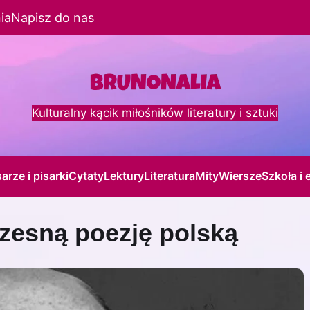
ia
Napisz do nas
Kulturalny kącik miłośników literatury i sztuki
sarze i pisarki
Cytaty
Lektury
Literatura
Mity
Wiersze
Szkoła i 
zesną poezję polską