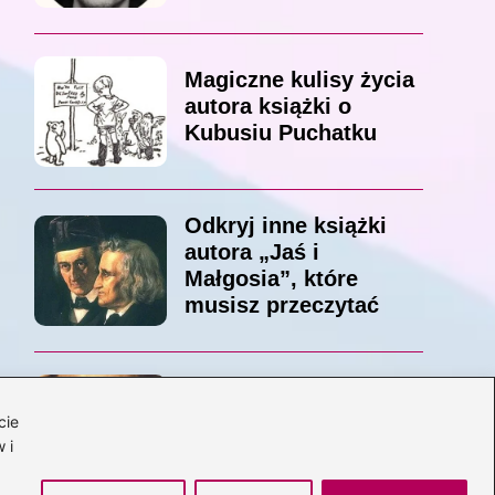
Magiczne kulisy życia
autora książki o
Kubusiu Puchatku
Odkryj inne książki
autora „Jaś i
Małgosia”, które
musisz przeczytać
Odkrywając magiczny
cie
świat: jakie książki
 i
napisał C.S. Lewis?