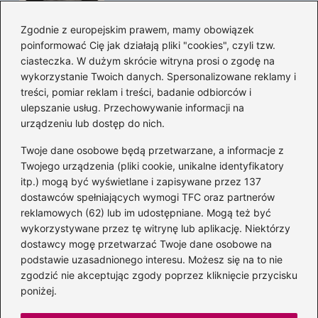
Zgodnie z europejskim prawem, mamy obowiązek
poinformować Cię jak działają pliki "cookies", czyli tzw.
Magiczne kulisy życia
ciasteczka. W dużym skrócie witryna prosi o zgodę na
autora książki o Kubusiu
wykorzystanie Twoich danych. Spersonalizowane reklamy i
Puchatku
treści, pomiar reklam i treści, badanie odbiorców i
ulepszanie usług. Przechowywanie informacji na
urządzeniu lub dostęp do nich.
Twoje dane osobowe będą przetwarzane, a informacje z
Odkryj inne książki autora
Twojego urządzenia (pliki cookie, unikalne identyfikatory
„Jaś i Małgosia”, które
itp.) mogą być wyświetlane i zapisywane przez 137
musisz przeczytać
dostawców spełniających wymogi TFC oraz partnerów
reklamowych (62) lub im udostępniane. Mogą też być
wykorzystywane przez tę witrynę lub aplikację. Niektórzy
dostawcy mogę przetwarzać Twoje dane osobowe na
Odkrywając magiczny
podstawie uzasadnionego interesu. Możesz się na to nie
świat: jakie książki napisał
zgodzić nie akceptując zgody poprzez kliknięcie przycisku
C.S. Lewis?
poniżej.