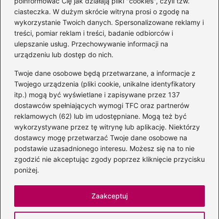
poinformować Cię jak działają pliki "cookies", czyli tzw.
Magiczne kulisy życia
ciasteczka. W dużym skrócie witryna prosi o zgodę na
autora książki o Kubusiu
wykorzystanie Twoich danych. Spersonalizowane reklamy i
Puchatku
treści, pomiar reklam i treści, badanie odbiorców i
ulepszanie usług. Przechowywanie informacji na
urządzeniu lub dostęp do nich.
Twoje dane osobowe będą przetwarzane, a informacje z
Odkryj inne książki autora
Twojego urządzenia (pliki cookie, unikalne identyfikatory
„Jaś i Małgosia”, które
itp.) mogą być wyświetlane i zapisywane przez 137
musisz przeczytać
dostawców spełniających wymogi TFC oraz partnerów
reklamowych (62) lub im udostępniane. Mogą też być
wykorzystywane przez tę witrynę lub aplikację. Niektórzy
dostawcy mogę przetwarzać Twoje dane osobowe na
Odkrywając magiczny
podstawie uzasadnionego interesu. Możesz się na to nie
świat: jakie książki napisał
zgodzić nie akceptując zgody poprzez kliknięcie przycisku
C.S. Lewis?
poniżej.
Zaakceptuj