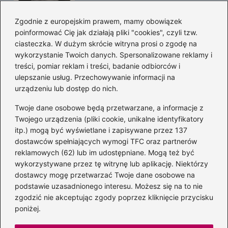
Zgodnie z europejskim prawem, mamy obowiązek
poinformować Cię jak działają pliki "cookies", czyli tzw.
Magiczne kulisy życia
ciasteczka. W dużym skrócie witryna prosi o zgodę na
autora książki o Kubusiu
wykorzystanie Twoich danych. Spersonalizowane reklamy i
Puchatku
treści, pomiar reklam i treści, badanie odbiorców i
ulepszanie usług. Przechowywanie informacji na
urządzeniu lub dostęp do nich.
Twoje dane osobowe będą przetwarzane, a informacje z
Odkryj inne książki autora
Twojego urządzenia (pliki cookie, unikalne identyfikatory
„Jaś i Małgosia”, które
itp.) mogą być wyświetlane i zapisywane przez 137
musisz przeczytać
dostawców spełniających wymogi TFC oraz partnerów
reklamowych (62) lub im udostępniane. Mogą też być
wykorzystywane przez tę witrynę lub aplikację. Niektórzy
dostawcy mogę przetwarzać Twoje dane osobowe na
Odkrywając magiczny
podstawie uzasadnionego interesu. Możesz się na to nie
świat: jakie książki napisał
zgodzić nie akceptując zgody poprzez kliknięcie przycisku
C.S. Lewis?
poniżej.