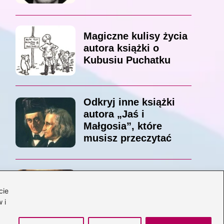
Magiczne kulisy życia
autora książki o
Kubusiu Puchatku
Odkryj inne książki
autora „Jaś i
Małgosia”, które
musisz przeczytać
Odkrywając magiczny
cie
świat: jakie książki
 i
napisał C.S. Lewis?