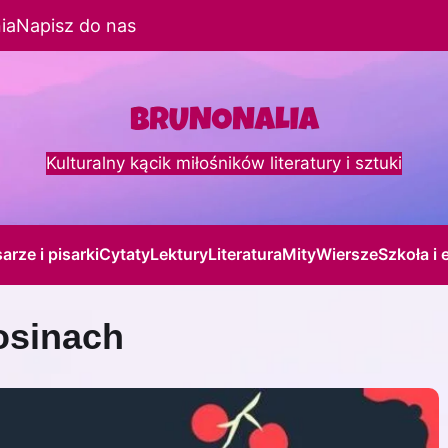
ia
Napisz do nas
Kulturalny kącik miłośników literatury i sztuki
sarze i pisarki
Cytaty
Lektury
Literatura
Mity
Wiersze
Szkoła i 
osinach