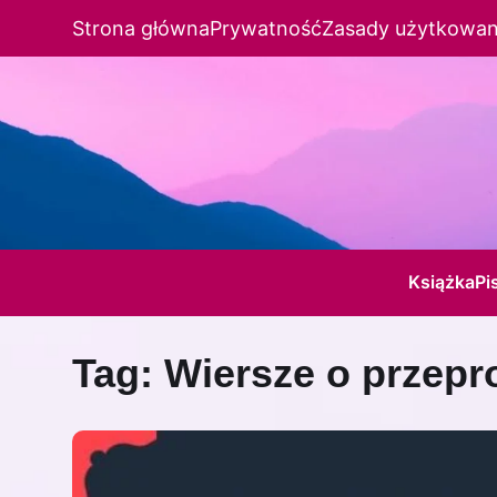
Strona główna
Prywatność
Zasady użytkowan
Książka
Pi
Tag:
Wiersze o przepr