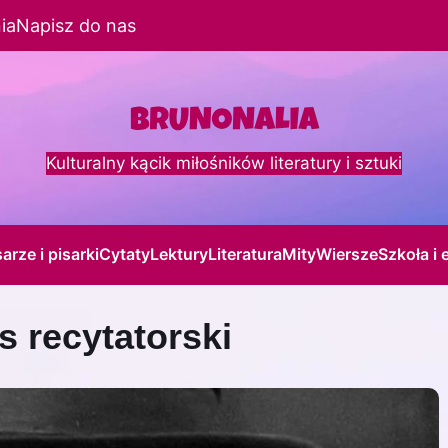
ia
Napisz do nas
Kulturalny kącik miłośników literatury i sztuki
sarze i pisarki
Cytaty
Lektury
Literatura
Mity
Wiersze
Szkoła i 
s recytatorski