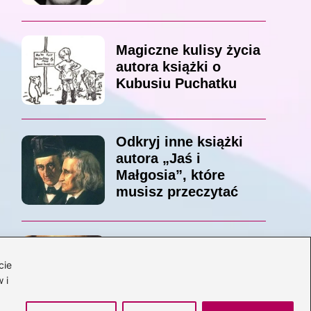
Magiczne kulisy życia
autora książki o
Kubusiu Puchatku
Odkryj inne książki
autora „Jaś i
Małgosia”, które
musisz przeczytać
Odkrywając magiczny
cie
świat: jakie książki
 i
napisał C.S. Lewis?