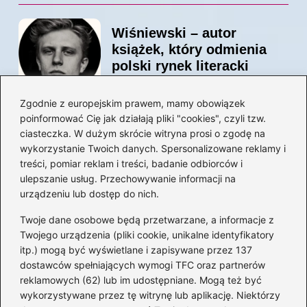
Wiśniewski – autor
książek, który odmienia
polski rynek literacki
Zgodnie z europejskim prawem, mamy obowiązek
poinformować Cię jak działają pliki "cookies", czyli tzw.
Magiczne kulisy życia
ciasteczka. W dużym skrócie witryna prosi o zgodę na
autora książki o Kubusiu
wykorzystanie Twoich danych. Spersonalizowane reklamy i
Puchatku
treści, pomiar reklam i treści, badanie odbiorców i
ulepszanie usług. Przechowywanie informacji na
urządzeniu lub dostęp do nich.
Twoje dane osobowe będą przetwarzane, a informacje z
Odkryj inne książki autora
Twojego urządzenia (pliki cookie, unikalne identyfikatory
„Jaś i Małgosia”, które
itp.) mogą być wyświetlane i zapisywane przez 137
musisz przeczytać
dostawców spełniających wymogi TFC oraz partnerów
reklamowych (62) lub im udostępniane. Mogą też być
wykorzystywane przez tę witrynę lub aplikację. Niektórzy