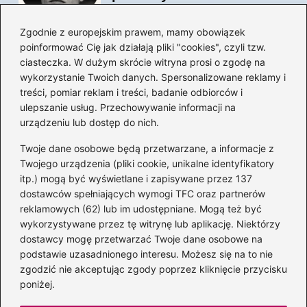
Zgodnie z europejskim prawem, mamy obowiązek
poinformować Cię jak działają pliki "cookies", czyli tzw.
Magiczne kulisy życia
ciasteczka. W dużym skrócie witryna prosi o zgodę na
autora książki o Kubusiu
wykorzystanie Twoich danych. Spersonalizowane reklamy i
Puchatku
treści, pomiar reklam i treści, badanie odbiorców i
ulepszanie usług. Przechowywanie informacji na
urządzeniu lub dostęp do nich.
Twoje dane osobowe będą przetwarzane, a informacje z
Odkryj inne książki autora
Twojego urządzenia (pliki cookie, unikalne identyfikatory
„Jaś i Małgosia”, które
itp.) mogą być wyświetlane i zapisywane przez 137
musisz przeczytać
dostawców spełniających wymogi TFC oraz partnerów
reklamowych (62) lub im udostępniane. Mogą też być
wykorzystywane przez tę witrynę lub aplikację. Niektórzy
dostawcy mogę przetwarzać Twoje dane osobowe na
Odkrywając magiczny
podstawie uzasadnionego interesu. Możesz się na to nie
świat: jakie książki napisał
zgodzić nie akceptując zgody poprzez kliknięcie przycisku
C.S. Lewis?
poniżej.