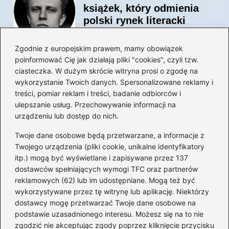
książek, który odmienia
polski rynek literacki
Zgodnie z europejskim prawem, mamy obowiązek
poinformować Cię jak działają pliki "cookies", czyli tzw.
Magiczne kulisy życia
ciasteczka. W dużym skrócie witryna prosi o zgodę na
autora książki o Kubusiu
wykorzystanie Twoich danych. Spersonalizowane reklamy i
Puchatku
treści, pomiar reklam i treści, badanie odbiorców i
ulepszanie usług. Przechowywanie informacji na
urządzeniu lub dostęp do nich.
Twoje dane osobowe będą przetwarzane, a informacje z
Odkryj inne książki autora
Twojego urządzenia (pliki cookie, unikalne identyfikatory
„Jaś i Małgosia”, które
itp.) mogą być wyświetlane i zapisywane przez 137
musisz przeczytać
dostawców spełniających wymogi TFC oraz partnerów
reklamowych (62) lub im udostępniane. Mogą też być
wykorzystywane przez tę witrynę lub aplikację. Niektórzy
dostawcy mogę przetwarzać Twoje dane osobowe na
Odkrywając magiczny
podstawie uzasadnionego interesu. Możesz się na to nie
świat: jakie książki napisał
zgodzić nie akceptując zgody poprzez kliknięcie przycisku