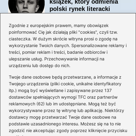
książek, który odmienia
polski rynek literacki
Zgodnie z europejskim prawem, mamy obowiązek
poinformować Cię jak działają pliki "cookies", czyli tzw.
Magiczne kulisy życia
ciasteczka. W dużym skrócie witryna prosi o zgodę na
autora książki o Kubusiu
wykorzystanie Twoich danych. Spersonalizowane reklamy i
Puchatku
treści, pomiar reklam i treści, badanie odbiorców i
ulepszanie usług. Przechowywanie informacji na
urządzeniu lub dostęp do nich.
Twoje dane osobowe będą przetwarzane, a informacje z
Odkryj inne książki autora
Twojego urządzenia (pliki cookie, unikalne identyfikatory
„Jaś i Małgosia”, które
itp.) mogą być wyświetlane i zapisywane przez 137
musisz przeczytać
dostawców spełniających wymogi TFC oraz partnerów
reklamowych (62) lub im udostępniane. Mogą też być
wykorzystywane przez tę witrynę lub aplikację. Niektórzy
dostawcy mogę przetwarzać Twoje dane osobowe na
Odkrywając magiczny
podstawie uzasadnionego interesu. Możesz się na to nie
świat: jakie książki napisał
zgodzić nie akceptując zgody poprzez kliknięcie przycisku