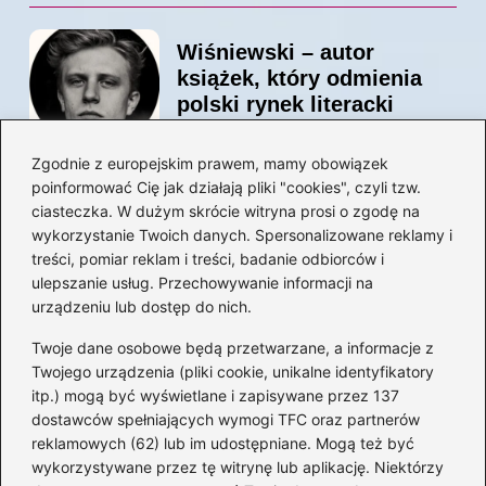
Wiśniewski – autor
książek, który odmienia
polski rynek literacki
Zgodnie z europejskim prawem, mamy obowiązek
poinformować Cię jak działają pliki "cookies", czyli tzw.
Magiczne kulisy życia
ciasteczka. W dużym skrócie witryna prosi o zgodę na
autora książki o Kubusiu
wykorzystanie Twoich danych. Spersonalizowane reklamy i
Puchatku
treści, pomiar reklam i treści, badanie odbiorców i
ulepszanie usług. Przechowywanie informacji na
urządzeniu lub dostęp do nich.
Twoje dane osobowe będą przetwarzane, a informacje z
Odkryj inne książki autora
Twojego urządzenia (pliki cookie, unikalne identyfikatory
„Jaś i Małgosia”, które
itp.) mogą być wyświetlane i zapisywane przez 137
musisz przeczytać
dostawców spełniających wymogi TFC oraz partnerów
reklamowych (62) lub im udostępniane. Mogą też być
wykorzystywane przez tę witrynę lub aplikację. Niektórzy