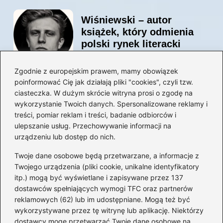
Wiśniewski – autor
książek, który odmienia
polski rynek literacki
Zgodnie z europejskim prawem, mamy obowiązek
poinformować Cię jak działają pliki "cookies", czyli tzw.
Magiczne kulisy życia
ciasteczka. W dużym skrócie witryna prosi o zgodę na
autora książki o Kubusiu
wykorzystanie Twoich danych. Spersonalizowane reklamy i
Puchatku
treści, pomiar reklam i treści, badanie odbiorców i
ulepszanie usług. Przechowywanie informacji na
urządzeniu lub dostęp do nich.
Twoje dane osobowe będą przetwarzane, a informacje z
Odkryj inne książki autora
Twojego urządzenia (pliki cookie, unikalne identyfikatory
„Jaś i Małgosia”, które
itp.) mogą być wyświetlane i zapisywane przez 137
musisz przeczytać
dostawców spełniających wymogi TFC oraz partnerów
reklamowych (62) lub im udostępniane. Mogą też być
wykorzystywane przez tę witrynę lub aplikację. Niektórzy
dostawcy mogę przetwarzać Twoje dane osobowe na