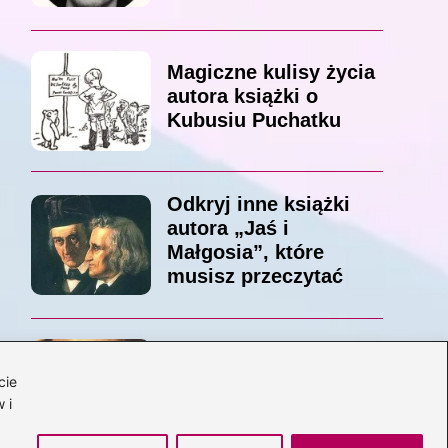
Magiczne kulisy życia
autora książki o
Kubusiu Puchatku
Odkryj inne książki
autora „Jaś i
Małgosia”, które
musisz przeczytać
Odkrywając magiczny
cie
świat: jakie książki
 i
napisał C.S. Lewis?