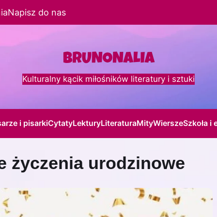
ia
Napisz do nas
Kulturalny kącik miłośników literatury i sztuki
sarze i pisarki
Cytaty
Lektury
Literatura
Mity
Wiersze
Szkoła i 
e życzenia urodzinowe