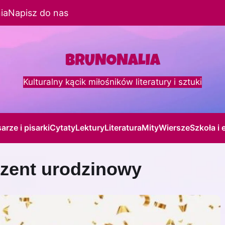
ia
Napisz do nas
Kulturalny kącik miłośników literatury i sztuki
sarze i pisarki
Cytaty
Lektury
Literatura
Mity
Wiersze
Szkoła i 
zent urodzinowy