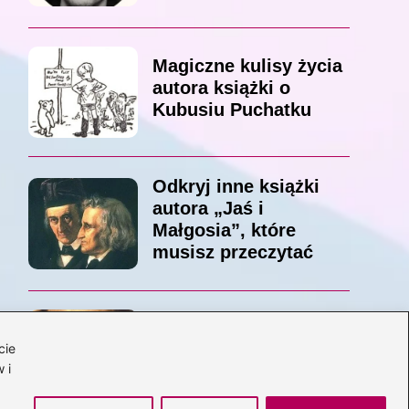
Magiczne kulisy życia
autora książki o
Kubusiu Puchatku
Odkryj inne książki
autora „Jaś i
Małgosia”, które
musisz przeczytać
Odkrywając magiczny
cie
świat: jakie książki
 i
napisał C.S. Lewis?