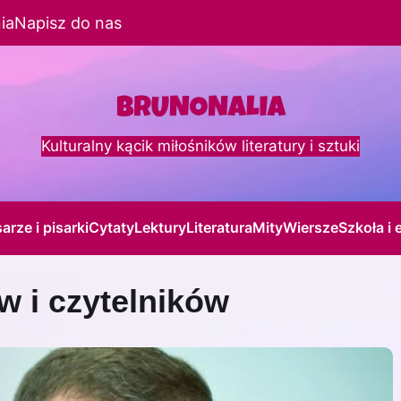
ia
Napisz do nas
Kulturalny kącik miłośników literatury i sztuki
sarze i pisarki
Cytaty
Lektury
Literatura
Mity
Wiersze
Szkoła i 
w i czytelników