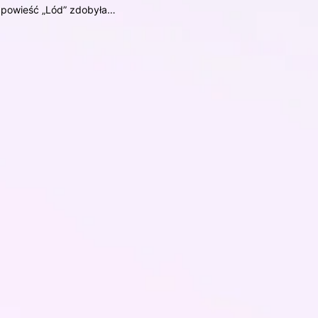
 powieść „Lód” zdobyła…