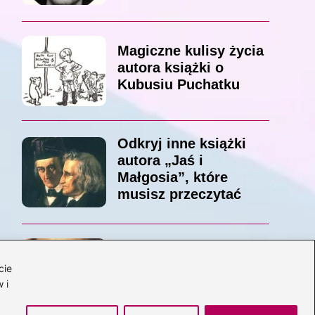
Magiczne kulisy życia
autora książki o
Kubusiu Puchatku
Odkryj inne książki
autora „Jaś i
Małgosia”, które
musisz przeczytać
Odkrywając magiczny
cie
świat: jakie książki
 i
napisał C.S. Lewis?