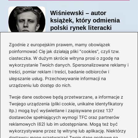
Wiśniewski – autor
książek, który odmienia
polski rynek literacki
Zgodnie z europejskim prawem, mamy obowiązek
poinformować Cię jak działają pliki "cookies", czyli tzw.
Magiczne kulisy życia
ciasteczka. W dużym skrócie witryna prosi o zgodę na
autora książki o Kubusiu
wykorzystanie Twoich danych. Spersonalizowane reklamy i
Puchatku
treści, pomiar reklam i treści, badanie odbiorców i
ulepszanie usług. Przechowywanie informacji na
urządzeniu lub dostęp do nich.
Twoje dane osobowe będą przetwarzane, a informacje z
Odkryj inne książki autora
Twojego urządzenia (pliki cookie, unikalne identyfikatory
„Jaś i Małgosia”, które
itp.) mogą być wyświetlane i zapisywane przez 137
musisz przeczytać
dostawców spełniających wymogi TFC oraz partnerów
reklamowych (62) lub im udostępniane. Mogą też być
wykorzystywane przez tę witrynę lub aplikację. Niektórzy
dostawcy mogę przetwarzać Twoje dane osobowe na