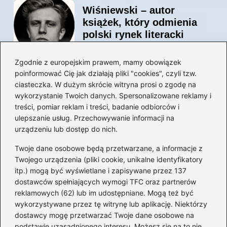
Wiśniewski – autor
książek, który odmienia
polski rynek literacki
Zgodnie z europejskim prawem, mamy obowiązek
poinformować Cię jak działają pliki "cookies", czyli tzw.
Magiczne kulisy życia
ciasteczka. W dużym skrócie witryna prosi o zgodę na
autora książki o Kubusiu
wykorzystanie Twoich danych. Spersonalizowane reklamy i
Puchatku
treści, pomiar reklam i treści, badanie odbiorców i
ulepszanie usług. Przechowywanie informacji na
urządzeniu lub dostęp do nich.
Twoje dane osobowe będą przetwarzane, a informacje z
Odkryj inne książki autora
Twojego urządzenia (pliki cookie, unikalne identyfikatory
„Jaś i Małgosia”, które
itp.) mogą być wyświetlane i zapisywane przez 137
musisz przeczytać
dostawców spełniających wymogi TFC oraz partnerów
reklamowych (62) lub im udostępniane. Mogą też być
wykorzystywane przez tę witrynę lub aplikację. Niektórzy
dostawcy mogę przetwarzać Twoje dane osobowe na
Odkrywając magiczny
podstawie uzasadnionego interesu. Możesz się na to nie