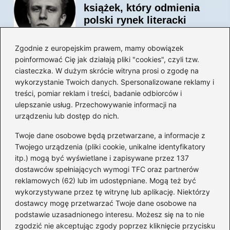
książek, który odmienia
polski rynek literacki
Zgodnie z europejskim prawem, mamy obowiązek
poinformować Cię jak działają pliki "cookies", czyli tzw.
Magiczne kulisy życia
ciasteczka. W dużym skrócie witryna prosi o zgodę na
autora książki o Kubusiu
wykorzystanie Twoich danych. Spersonalizowane reklamy i
Puchatku
treści, pomiar reklam i treści, badanie odbiorców i
ulepszanie usług. Przechowywanie informacji na
urządzeniu lub dostęp do nich.
Twoje dane osobowe będą przetwarzane, a informacje z
Odkryj inne książki autora
Twojego urządzenia (pliki cookie, unikalne identyfikatory
„Jaś i Małgosia”, które
itp.) mogą być wyświetlane i zapisywane przez 137
musisz przeczytać
dostawców spełniających wymogi TFC oraz partnerów
reklamowych (62) lub im udostępniane. Mogą też być
wykorzystywane przez tę witrynę lub aplikację. Niektórzy
dostawcy mogę przetwarzać Twoje dane osobowe na
Odkrywając magiczny
podstawie uzasadnionego interesu. Możesz się na to nie
świat: jakie książki napisał
zgodzić nie akceptując zgody poprzez kliknięcie przycisku