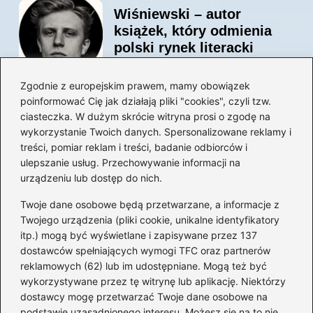
Wiśniewski – autor
książek, który odmienia
polski rynek literacki
Zgodnie z europejskim prawem, mamy obowiązek
poinformować Cię jak działają pliki "cookies", czyli tzw.
Magiczne kulisy życia
ciasteczka. W dużym skrócie witryna prosi o zgodę na
autora książki o Kubusiu
wykorzystanie Twoich danych. Spersonalizowane reklamy i
Puchatku
treści, pomiar reklam i treści, badanie odbiorców i
ulepszanie usług. Przechowywanie informacji na
urządzeniu lub dostęp do nich.
Twoje dane osobowe będą przetwarzane, a informacje z
Odkryj inne książki autora
Twojego urządzenia (pliki cookie, unikalne identyfikatory
„Jaś i Małgosia”, które
itp.) mogą być wyświetlane i zapisywane przez 137
musisz przeczytać
dostawców spełniających wymogi TFC oraz partnerów
reklamowych (62) lub im udostępniane. Mogą też być
wykorzystywane przez tę witrynę lub aplikację. Niektórzy
dostawcy mogę przetwarzać Twoje dane osobowe na
Odkrywając magiczny
podstawie uzasadnionego interesu. Możesz się na to nie