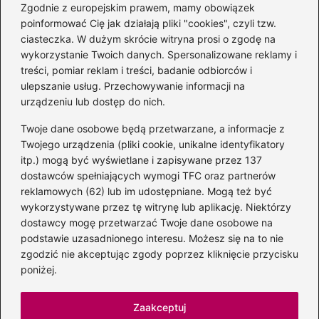
Zgodnie z europejskim prawem, mamy obowiązek
poinformować Cię jak działają pliki "cookies", czyli tzw.
Magiczne kulisy życia
ciasteczka. W dużym skrócie witryna prosi o zgodę na
autora książki o Kubusiu
wykorzystanie Twoich danych. Spersonalizowane reklamy i
Puchatku
treści, pomiar reklam i treści, badanie odbiorców i
ulepszanie usług. Przechowywanie informacji na
urządzeniu lub dostęp do nich.
Twoje dane osobowe będą przetwarzane, a informacje z
Odkryj inne książki autora
Twojego urządzenia (pliki cookie, unikalne identyfikatory
„Jaś i Małgosia”, które
itp.) mogą być wyświetlane i zapisywane przez 137
musisz przeczytać
dostawców spełniających wymogi TFC oraz partnerów
reklamowych (62) lub im udostępniane. Mogą też być
wykorzystywane przez tę witrynę lub aplikację. Niektórzy
dostawcy mogę przetwarzać Twoje dane osobowe na
Odkrywając magiczny
podstawie uzasadnionego interesu. Możesz się na to nie
świat: jakie książki napisał
zgodzić nie akceptując zgody poprzez kliknięcie przycisku
C.S. Lewis?
poniżej.
Zaakceptuj