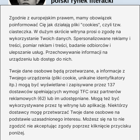
polski rynek literacki
Zgodnie z europejskim prawem, mamy obowiązek
poinformować Cię jak działają pliki "cookies", czyli tzw.
Magiczne kulisy życia
ciasteczka. W dużym skrócie witryna prosi o zgodę na
autora książki o Kubusiu
wykorzystanie Twoich danych. Spersonalizowane reklamy i
Puchatku
treści, pomiar reklam i treści, badanie odbiorców i
ulepszanie usług. Przechowywanie informacji na
urządzeniu lub dostęp do nich.
Twoje dane osobowe będą przetwarzane, a informacje z
Odkryj inne książki autora
Twojego urządzenia (pliki cookie, unikalne identyfikatory
„Jaś i Małgosia”, które
itp.) mogą być wyświetlane i zapisywane przez 137
musisz przeczytać
dostawców spełniających wymogi TFC oraz partnerów
reklamowych (62) lub im udostępniane. Mogą też być
wykorzystywane przez tę witrynę lub aplikację. Niektórzy
dostawcy mogę przetwarzać Twoje dane osobowe na
Odkrywając magiczny
podstawie uzasadnionego interesu. Możesz się na to nie
świat: jakie książki napisał
zgodzić nie akceptując zgody poprzez kliknięcie przycisku
C.S. Lewis?
poniżej.